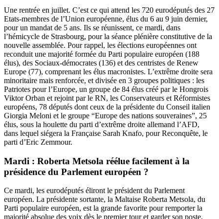
Une rentrée en juillet. C’est ce qui attend les 720 eurodéputés des 27
Etats-membres de l’Union européenne, élus du 6 au 9 juin dernier,
pour un mandat de 5 ans. Ils se réunissent, ce mardi, dans
l’hémicycle de Strasbourg, pour la séance plénière constitutive de la
nouvelle assemblée. Pour rappel, les élections européennes ont
reconduit une majorité formée du Parti populaire européen (188
élus), des Sociaux-démocrates (136) et des centristes de Renew
Europe (77), comprenant les élus macronistes. L’extrême droite sera
minoritaire mais renforcée, et divisée en 3 groupes politiques : les
Patriotes pour l’Europe, un groupe de 84 élus créé par le Hongrois
Viktor Orban et rejoint par le RN, les Conservateurs et Réformistes
européens, 78 députés dont ceux de la présidente du Conseil italien
Giorgia Meloni et le groupe “Europe des nations souveraines”, 25
élus, sous la houlette du parti d’extrême droite allemand l’AFD,
dans lequel siégera la Française Sarah Knafo, pour Reconquête, le
parti d’Eric Zemmour.
Mardi : Roberta Metsola réélue facilement à la
présidence du Parlement européen ?
Ce mardi, les eurodéputés éliront le président du Parlement
européen. La présidente sortante, la Maltaise Roberta Metsola, du
Parti populaire européen, est la grande favorite pour remporter la
majorité absolue des voix dès le premier tour et garder son poste,