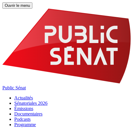
Ouvrir le menu
Public Sénat
Actualités
Sénatoriales 2026
Émissions
Documentaires
Podcasts
Programme