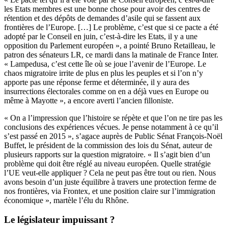
les Etats membres est une bonne chose pour avoir des centres de
rétention et des dépôts de demandes d’asile qui se fassent aux
frontières de l’Europe. […] Le problème, c’est que si ce pacte a été
adopté par le Conseil en juin, c’est-à-dire les Etats, il y a une
opposition du Parlement européen », a pointé Bruno Retailleau, le
patron des sénateurs LR, ce mardi dans la matinale de France Inter.
« Lampedusa, c’est cette île où se joue l’avenir de l’Europe. Le
chaos migratoire irrite de plus en plus les peuples et si l’on n’y
apporte pas une réponse ferme et déterminée, il y aura des
insurrections électorales comme on en a déjà vues en Europe ou
même à Mayotte », a encore averti l’ancien filloniste.
« On a l’impression que l’histoire se répète et que l’on ne tire pas les
conclusions des expériences vécues. Je pense notamment à ce qu’il
s’est passé en 2015 », s’agace auprès de Public Sénat François-Noël
Buffet, le président de la commission des lois du Sénat, auteur de
plusieurs rapports sur la question migratoire. « Il s’agit bien d’un
problème qui doit être réglé au niveau européen. Quelle stratégie
l’UE veut-elle appliquer ? Cela ne peut pas être tout ou rien. Nous
avons besoin d’un juste équilibre à travers une protection ferme de
nos frontières, via Frontex, et une position claire sur l’immigration
économique », martèle l’élu du Rhône.
Le législateur impuissant ?