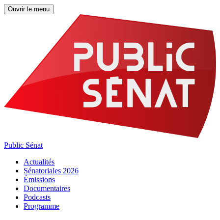
Ouvrir le menu
Public Sénat
Actualités
Sénatoriales 2026
Émissions
Documentaires
Podcasts
Programme