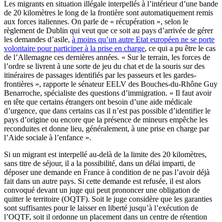
Les migrants en situation illégale interpellés à l’intérieur d’une bande
de 20 kilomètres le long de la frontière sont automatiquement remis
aux forces italiennes. On parle de « récupération », selon le
règlement de Dublin qui veut que ce soit au pays d’arrivée de gérer
les demandes d’asile,
à moins qu’un autre Etat européen ne se porte
volontaire pour participer à la prise en charge
, ce qui a pu être le cas
de l’Allemagne ces dernières années. « Sur le terrain, les forces de
l’ordre se livrent à une sorte de jeu du chat et de la souris sur des
itinéraires de passages identifiés par les passeurs et les gardes-
frontières », rapporte le sénateur EELV des Bouches-du-Rhône Guy
Benarroche, spécialiste des questions d’immigration. « Il faut avoir
en tête que certains étrangers ont besoin d’une aide médicale
d’urgence, que dans certains cas il n’est pas possible d’identifier le
pays d’origine ou encore que la présence de mineurs empêche les
reconduites et donne lieu, généralement, à une prise en charge par
l’Aide sociale à l’enfance ».
Si un migrant est interpellé au-delà de la limite des 20 kilomètres,
sans titre de séjour, il a la possibilité, dans un délai imparti, de
déposer une demande en France à condition de ne pas l’avoir déjà
fait dans un autre pays. Si cette demande est refusée, il est alors
convoqué devant un juge qui peut prononcer une obligation de
quitter le territoire (OQTF). Soit le juge considère que les garanties
sont suffisantes pour le laisser en liberté jusqu’à l’exécution de
l’OQTF, soit il ordonne un placement dans un centre de rétention