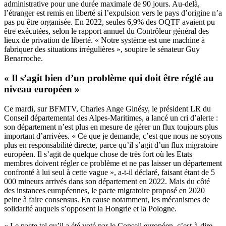
administrative pour une durée maximale de 90 jours. Au-delà,
l’étranger est remis en liberté si l’expulsion vers le pays d’origine n’a
pas pu être organisée. En 2022, seules 6,9% des OQTF avaient pu
être exécutées, selon le rapport annuel du Contrôleur général des
lieux de privation de liberté. « Notre système est une machine à
fabriquer des situations irrégulières », soupire le sénateur Guy
Benarroche.
« Il s’agit bien d’un problème qui doit être réglé au
niveau européen »
Ce mardi, sur BFMTV, Charles Ange Ginésy, le président LR du
Conseil départemental des Alpes-Maritimes, a lancé un cri d’alerte :
son département n’est plus en mesure de gérer un flux toujours plus
important d’arrivées. « Ce que je demande, c’est que nous ne soyons
plus en responsabilité directe, parce qu’il s’agit d’un flux migratoire
européen. Il s’agit de quelque chose de très fort où les Etats
membres doivent régler ce problème et ne pas laisser un département
confronté à lui seul à cette vague », a-t-il déclaré, faisant étant de 5
000 mineurs arrivés dans son département en 2022. Mais du côté
des instances européennes, le pacte migratoire proposé en 2020
peine à faire consensus. En cause notamment, les mécanismes de
solidarité auquels s’opposent la Hongrie et la Pologne.
« Le pacte tel qu’il a été voté par le Conseil européen, c’est-à-dire