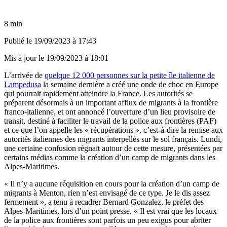
8 min
Publié le
19/09/2023 à 17:43
Mis à jour le
19/09/2023 à 18:01
L’arrivée de
quelque 12 000 personnes sur la petite île italienne de
Lampedusa
la semaine dernière a créé une onde de choc en Europe
qui pourrait rapidement atteindre la France. Les autorités se
préparent désormais à un important afflux de migrants à la frontière
franco-italienne, et ont annoncé l’ouverture d’un lieu provisoire de
transit, destiné à faciliter le travail de la police aux frontières (PAF)
et ce que l’on appelle les « récupérations », c’est-à-dire la remise aux
autorités italiennes des migrants interpellés sur le sol français. Lundi,
une certaine confusion régnait autour de cette mesure, présentées par
certains médias comme la création d’un camp de migrants dans les
Alpes-Maritimes.
« Il n’y a aucune réquisition en cours pour la création d’un camp de
migrants à Menton, rien n’est envisagé de ce type. Je le dis assez
fermement », a tenu à recadrer Bernard Gonzalez, le préfet des
Alpes-Maritimes, lors d’un point presse. « Il est vrai que les locaux
de la police aux frontières sont parfois un peu exigus pour abriter