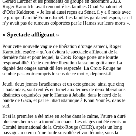
Gérard Larcher et les présidents de groupe en décembre 2023,
Roger Karoutchi avait rencontré les familles Ohad Yahalomi et
d’Ofer Kalderon. « Je les ai aussi reçus au Sénat, il y a 6 mois avec
le groupe d’amitié France-Israël. Les familles gardaient espoir, car il
n’y avait pas de rumeurs colportées par le Hamas sur leurs morts ».
« Spectacle affligeant »
Pour cette nouvelle vague de libération d’otage samedi, Roger
Karoutchi espère « qu’on évitera le spectacle affligeant de la
dernière fois et pour lequel, la Croix-Rouge porte une lourde
responsabilité. Cette dernière libération laisse un goût amer. La
dignité des otages aurait dû être respectée. La Croix-Rouge ne
semble pas avoir compris le sens de ce mot », déplore-t-il.
Jeudi, deux jeunes Israéliennes et un octogénaire, ainsi que cinq
Thaïlandais, sont rentrés en Israël aux termes de deux libérations
distinctes organisées par le Hamas à Jabalia, dans le nord de la
bande de Gaza, et par le Jihad islamique à Khan Younès, dans le
sud.
Et si la première a été mise en scène dans le calme, l’autre a duré
plusieurs heures et a tourné au chaos. Les otages ont été remis au
Comité international de la Croix-Rouge (CICR). après un long
passage au cœur d’une foule survoltée et vociférante, sous la