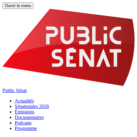
Ouvrir le menu
Public Sénat
Actualités
Sénatoriales 2026
Émissions
Documentaires
Podcasts
Programme