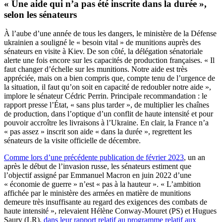
« Une aide qui n’a pas été inscrite dans la durée »,
selon les sénateurs
À l’aube d’une année de tous les dangers, le ministère de la Défense
ukrainien a souligné le « besoin vital » de munitions auprès des
sénateurs en visite à Kiev. De son côté, la délégation sénatoriale
alerte une fois encore sur les capacités de production françaises. « Il
faut changer d’échelle sur les munitions. Notre aide est très
appréciée, mais on a bien compris que, compte tenu de l’urgence de
la situation, il faut qu’on soit en capacité de redoubler notre aide »,
implore le sénateur Cédric Perrin. Principale recommandation : le
rapport presse l’État, « sans plus tarder », de multiplier les chaînes
de production, dans l’optique d’un conflit de haute intensité et pour
pouvoir accroître les livraisons à l’Ukraine. En clair, la France n’a
« pas assez » inscrit son aide « dans la durée », regrettent les
sénateurs de la visite officielle de décembre.
Comme lors d’une précédente publication de février 2023
, un an
après le début de l’invasion russe, les sénateurs estiment que
l’objectif assigné par Emmanuel Macron en juin 2022 d’une
« économie de guerre » n’est « pas à la hauteur ». « L’ambition
affichée par le ministère des armées en matière de munitions
demeure très insuffisante au regard des exigences des combats de
haute intensité », relevaient Hélène Conway-Mouret (PS) et Hugues
Saury (LR),
dans leur rapport relatif au programme relatif aux