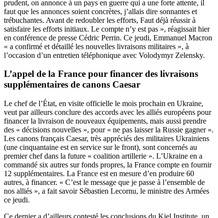
prudent, on annonce à un pays en guerre qui a une forte attente, il
faut que les annonces soient concrètes, j’allais dire sonnantes et
trébuchantes. Avant de redoubler les efforts, Faut déjà réussir à
satisfaire les efforts initiaux. Le compte n’y est pas », réagissait hier
en conférence de presse Cédric Perrin. Ce jeudi, Emmanuel Macron
« a confirmé et détaillé les nouvelles livraisons militaires », à
l’occasion d’un entretien téléphonique avec Volodymyr Zelensky.
L’appel de la France pour financer des livraisons
supplémentaires de canons Caesar
Le chef de l’État, en visite officielle le mois prochain en Ukraine,
veut par ailleurs conclure des accords avec les alliés européens pour
financer la livraison de nouveaux équipements, mais aussi prendre
des « décisions nouvelles », pour « ne pas laisser la Russie gagner ».
Les canons français Caesar, très appréciés des militaires Ukrainiens
(une cinquantaine est en service sur le front), sont concernés au
premier chef dans la future « coalition artillerie ». L’Ukraine en a
commandé six autres sur fonds propres, la France compte en fournir
12 supplémentaires. La France est en mesure d’en produire 60
autres, à financer. « C’est le message que je passe à l’ensemble de
nos alliés », a fait savoir Sébastien Lecornu, le ministre des Armées
ce jeudi.
Ce dernier a d’ailleurs contesté les conclusions du Kiel Institute, un