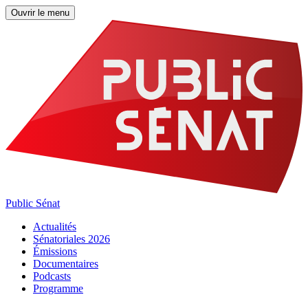
Ouvrir le menu
Public Sénat
Actualités
Sénatoriales 2026
Émissions
Documentaires
Podcasts
Programme