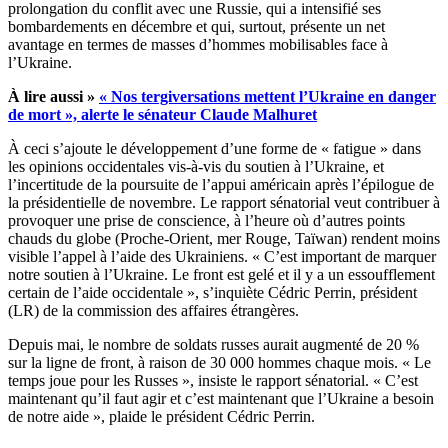
prolongation du conflit avec une Russie, qui a intensifié ses
bombardements en décembre et qui, surtout, présente un net
avantage en termes de masses d’hommes mobilisables face à
l’Ukraine.
À lire aussi »
« Nos tergiversations mettent l’Ukraine en danger
de mort », alerte le sénateur Claude Malhuret
À ceci s’ajoute le développement d’une forme de « fatigue » dans
les opinions occidentales vis-à-vis du soutien à l’Ukraine, et
l’incertitude de la poursuite de l’appui américain après l’épilogue de
la présidentielle de novembre. Le rapport sénatorial veut contribuer à
provoquer une prise de conscience, à l’heure où d’autres points
chauds du globe (Proche-Orient, mer Rouge, Taïwan) rendent moins
visible l’appel à l’aide des Ukrainiens. « C’est important de marquer
notre soutien à l’Ukraine. Le front est gelé et il y a un essoufflement
certain de l’aide occidentale », s’inquiète Cédric Perrin, président
(LR) de la commission des affaires étrangères.
Depuis mai, le nombre de soldats russes aurait augmenté de 20 %
sur la ligne de front, à raison de 30 000 hommes chaque mois. « Le
temps joue pour les Russes », insiste le rapport sénatorial. « C’est
maintenant qu’il faut agir et c’est maintenant que l’Ukraine a besoin
de notre aide », plaide le président Cédric Perrin.