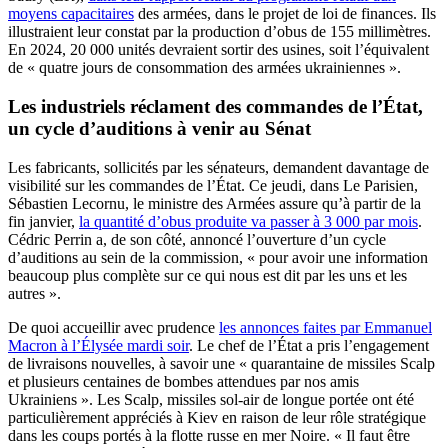
moyens capacitaires
des armées, dans le projet de loi de finances. Ils
illustraient leur constat par la production d’obus de 155 millimètres.
En 2024, 20 000 unités devraient sortir des usines, soit l’équivalent
de « quatre jours de consommation des armées ukrainiennes ».
Les industriels réclament des commandes de l’État,
un cycle d’auditions à venir au Sénat
Les fabricants, sollicités par les sénateurs, demandent davantage de
visibilité sur les commandes de l’État. Ce jeudi, dans Le Parisien,
Sébastien Lecornu, le ministre des Armées assure qu’à partir de la
fin janvier,
la quantité d’obus produite va passer à 3 000 par mois
.
Cédric Perrin a, de son côté, annoncé l’ouverture d’un cycle
d’auditions au sein de la commission, « pour avoir une information
beaucoup plus complète sur ce qui nous est dit par les uns et les
autres ».
De quoi accueillir avec prudence
les annonces faites par Emmanuel
Macron à l’Élysée mardi soir
. Le chef de l’État a pris l’engagement
de livraisons nouvelles, à savoir une « quarantaine de missiles Scalp
et plusieurs centaines de bombes attendues par nos amis
Ukrainiens ». Les Scalp, missiles sol-air de longue portée ont été
particulièrement appréciés à Kiev en raison de leur rôle stratégique
dans les coups portés à la flotte russe en mer Noire. « Il faut être