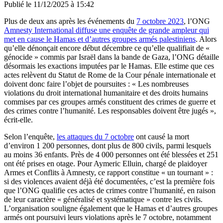
Publié le
11/12/2025 à 15:42
Plus de deux ans après les événements du
7 octobre 2023
, l’ONG
Amnesty International diffuse une enquête de grande ampleur qui
met en cause le Hamas et d’autres groupes armés palestiniens
. Alors
qu’elle dénonçait encore début décembre ce qu’elle qualifiait de «
génocide » commis par Israël dans la bande de Gaza, l’ONG détaille
désormais les exactions imputées par le Hamas. Elle estime que ces
actes relèvent du Statut de Rome de la Cour pénale internationale et
doivent donc faire l’objet de poursuites : « Les nombreuses
violations du droit international humanitaire et des droits humains
commises par ces groupes armés constituent des crimes de guerre et
des crimes contre l’humanité. Les responsables doivent être jugés »,
écrit-elle.
Selon l’enquête,
les attaques du 7 octobre
ont causé la mort
d’environ 1 200 personnes, dont plus de 800 civils, parmi lesquels
au moins 36 enfants. Près de 4 000 personnes ont été blessées et 251
ont été prises en otage. Pour Aymeric Elluin, chargé de plaidoyer
Armes et Conflits à Amnesty, ce rapport constitue « un tournant » :
si des violences avaient déjà été documentées, c’est la première fois
que l’ONG qualifie ces actes de crimes contre l’humanité, en raison
de leur caractère « généralisé et systématique » contre les civils.
L’organisation souligne également que le Hamas et d’autres groupes
armés ont poursuivi leurs violations après le 7 octobre, notamment