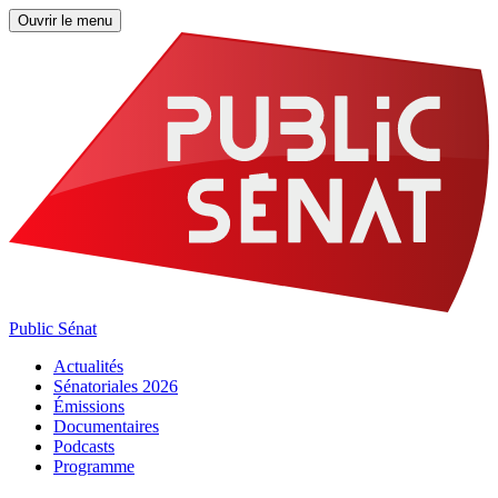
Ouvrir le menu
Public Sénat
Actualités
Sénatoriales 2026
Émissions
Documentaires
Podcasts
Programme