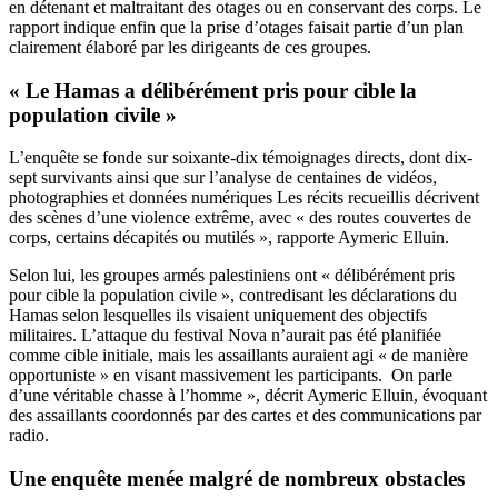
en détenant et maltraitant des otages ou en conservant des corps. Le
rapport indique enfin que la prise d’otages faisait partie d’un plan
clairement élaboré par les dirigeants de ces groupes.
« Le Hamas a délibérément pris pour cible la
population civile »
L’enquête se fonde sur soixante-dix témoignages directs, dont dix-
sept survivants ainsi que sur l’analyse de centaines de vidéos,
photographies et données numériques Les récits recueillis décrivent
des scènes d’une violence extrême, avec « des routes couvertes de
corps, certains décapités ou mutilés », rapporte Aymeric Elluin.
Selon lui, les groupes armés palestiniens ont « délibérément pris
pour cible la population civile », contredisant les déclarations du
Hamas selon lesquelles ils visaient uniquement des objectifs
militaires. L’attaque du festival Nova n’aurait pas été planifiée
comme cible initiale, mais les assaillants auraient agi « de manière
opportuniste » en visant massivement les participants. On parle
d’une véritable chasse à l’homme », décrit Aymeric Elluin, évoquant
des assaillants coordonnés par des cartes et des communications par
radio.
Une enquête menée malgré de nombreux obstacles