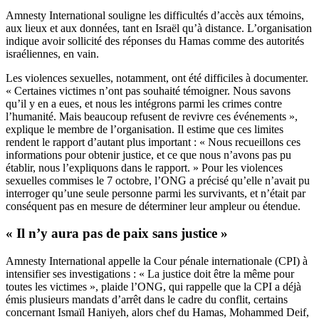
Amnesty International souligne les difficultés d’accès aux témoins,
aux lieux et aux données, tant en Israël qu’à distance. L’organisation
indique avoir sollicité des réponses du Hamas comme des autorités
israéliennes, en vain.
Les violences sexuelles, notamment, ont été difficiles à documenter.
« Certaines victimes n’ont pas souhaité témoigner. Nous savons
qu’il y en a eues, et nous les intégrons parmi les crimes contre
l’humanité. Mais beaucoup refusent de revivre ces événements »,
explique le membre de l’organisation. Il estime que ces limites
rendent le rapport d’autant plus important : « Nous recueillons ces
informations pour obtenir justice, et ce que nous n’avons pas pu
établir, nous l’expliquons dans le rapport. » Pour les violences
sexuelles commises le 7 octobre, l’ONG a précisé qu’elle n’avait pu
interroger qu’une seule personne parmi les survivants, et n’était par
conséquent pas en mesure de déterminer leur ampleur ou étendue.
« Il n’y aura pas de paix sans justice »
Amnesty International appelle la Cour pénale internationale (CPI) à
intensifier ses investigations : « La justice doit être la même pour
toutes les victimes », plaide l’ONG, qui rappelle que la CPI a déjà
émis plusieurs mandats d’arrêt dans le cadre du conflit, certains
concernant Ismaïl Haniyeh, alors chef du Hamas, Mohammed Deif,