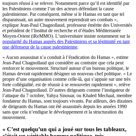
toujours réussi à se relever. Notamment parce qu’il est identifié par
les Palestiniens comme l’un des acteurs défendant la cause
palestinienne. Par conséquent, même si le Hamas en tant que tel
disparaissait, un autre mouvement reprendrait ses combats »,
explique Jean-Paul Chagnollaud, professeur émérite des Universités
et président de l’Institut de recherche et d’études Méditerranée
Moyen-Orient (iReMMO). L’universitaire insiste notamment sur la
popularité du Hamas auprès des Palestiniens et sa légitimité en tant
que défenseur de la cause palestinienne
.
« Aucun assassinat n’a conduit à l’éradication du Hamas », estime
Jean-Paul Chagnollaud qui considère au contraire que cela peut
renforcer le mouvement. Structuré autour d’un bureau politique, le
Hamas devrait rapidement désigner un nouveau chef politique. « Le
propre d’une organisation comme celle-là, qui s’appuie sur une très
forte collégialité, est de réussir à se renouveler rapidement », relève
Jean-Paul Chagnollaud. D’autres dirigeants comme l’instigateur de
l’attaque du 7 octobre, Yahya Sinouar, ou Khaled Mechaal, membre
fondateur du Hamas, sont toujours vivants. Par ailleurs, des dizaines
de dirigeants du Hamas ont été assassinés depuis les années 1990
sans que cela n’endigue le développement et la structuration du
mouvement.
« C’est quelqu’un qui a joué sur tous les tableaux,
c’était un véritable homme politique, très