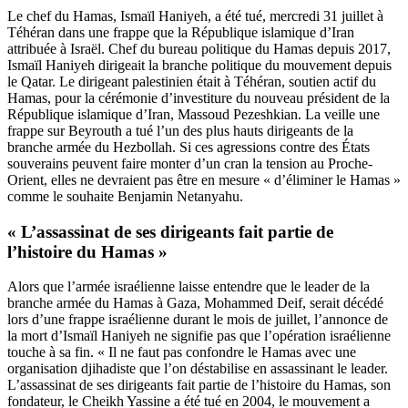
Le chef du Hamas, Ismaïl Haniyeh, a été tué, mercredi 31 juillet à
Téhéran dans une frappe que la République islamique d’Iran
attribuée à Israël. Chef du bureau politique du Hamas depuis 2017,
Ismaïl Haniyeh dirigeait la branche politique du mouvement depuis
le Qatar. Le dirigeant palestinien était à Téhéran, soutien actif du
Hamas, pour la cérémonie d’investiture du nouveau président de la
République islamique d’Iran, Massoud Pezeshkian. La veille une
frappe sur Beyrouth a tué l’un des plus hauts dirigeants de la
branche armée du Hezbollah. Si ces agressions contre des États
souverains peuvent faire monter d’un cran la tension au Proche-
Orient, elles ne devraient pas être en mesure « d’éliminer le Hamas »
comme le souhaite Benjamin Netanyahu.
« L’assassinat de ses dirigeants fait partie de
l’histoire du Hamas »
Alors que l’armée israélienne laisse entendre que le leader de la
branche armée du Hamas à Gaza, Mohammed Deif, serait décédé
lors d’une frappe israélienne durant le mois de juillet, l’annonce de
la mort d’Ismaïl Haniyeh ne signifie pas que l’opération israélienne
touche à sa fin. « Il ne faut pas confondre le Hamas avec une
organisation djihadiste que l’on déstabilise en assassinant le leader.
L’assassinat de ses dirigeants fait partie de l’histoire du Hamas, son
fondateur, le Cheikh Yassine a été tué en 2004, le mouvement a