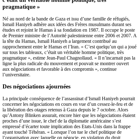
pragmatique »
Né au nord de la bande de Gaza et issu d’une famille de réfugiés,
Ismaïl Haniyeh adhère aux idées des Frères musulmans durant ses
études et rejoint le Hamas à sa fondation en 1987. Il occupe le poste
de Premier ministre de l’Autorité palestinienne entre 2006 et 2007. A
la tête du Hamas, Ismaïl Haniyeh a largement contribué au
rapprochement entre le Hamas et l’Iran. « C’est quelqu’un qui a joué
sur tous les tableaux, c’était un véritable homme politique, très
pragmatique », estime Jean-Paul Chagnollaud. « Il n’incarnait pas la
ligne la plus radicale du mouvement et pouvait se montrer ouvert
aux négociations et favorable à des compromis », continue
l’universitaire.
Des négociations ajournées
La principale conséquence de l’assassinat d’Ismaïl Haniyeh pourrait
concerner les négociations en cours en vue d’un cessez-le-feu et de
la libération des otages retenus à Gaza depuis le 7 octobre. Alors
qu’Antony Blinken assurait, encore hier que les négociations étaient
proches d’une issue, le chef de la diplomatie américaine s’est
empressé d’écarter toute implication des Etats-Unis dans la frappe
ayant touché Téhéran. « Lorsque l’on tue le chef politique de
l’organisation avec laquelle on négocie, en violation du droit