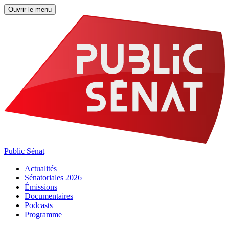
Ouvrir le menu
Public Sénat
Actualités
Sénatoriales 2026
Émissions
Documentaires
Podcasts
Programme