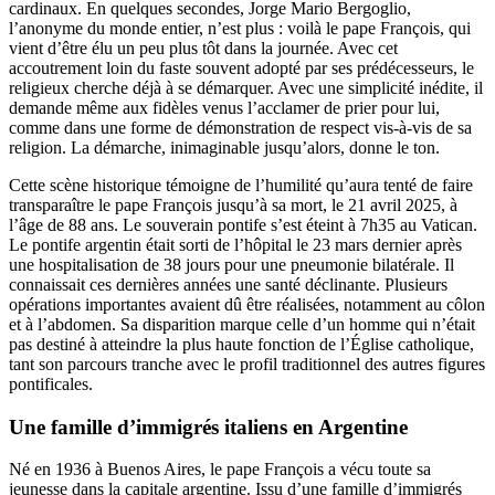
cardinaux. En quelques secondes, Jorge Mario Bergoglio,
l’anonyme du monde entier, n’est plus : voilà le pape François, qui
vient d’être élu un peu plus tôt dans la journée. Avec cet
accoutrement loin du faste souvent adopté par ses prédécesseurs, le
religieux cherche déjà à se démarquer. Avec une simplicité inédite, il
demande même aux fidèles venus l’acclamer de prier pour lui,
comme dans une forme de démonstration de respect vis-à-vis de sa
religion. La démarche, inimaginable jusqu’alors, donne le ton.
Cette scène historique témoigne de l’humilité qu’aura tenté de faire
transparaître le pape François jusqu’à sa mort, le 21 avril 2025, à
l’âge de 88 ans. Le souverain pontife s’est éteint à 7h35 au Vatican.
Le pontife argentin était sorti de l’hôpital le 23 mars dernier après
une hospitalisation de 38 jours pour une pneumonie bilatérale. Il
connaissait ces dernières années une santé déclinante. Plusieurs
opérations importantes avaient dû être réalisées, notamment au côlon
et à l’abdomen. Sa disparition marque celle d’un homme qui n’était
pas destiné à atteindre la plus haute fonction de l’Église catholique,
tant son parcours tranche avec le profil traditionnel des autres figures
pontificales.
Une famille d’immigrés italiens en Argentine
Né en 1936 à Buenos Aires, le pape François a vécu toute sa
jeunesse dans la capitale argentine. Issu d’une famille d’immigrés