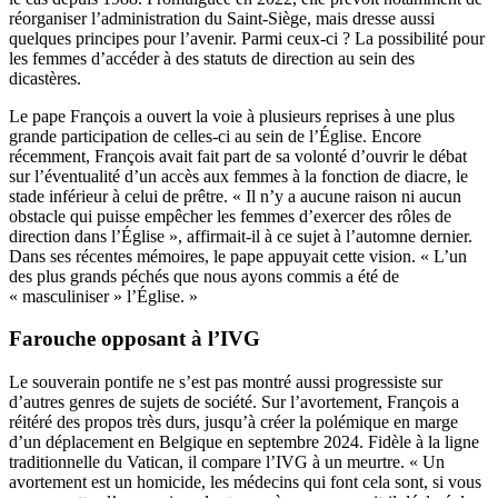
réorganiser l’administration du Saint-Siège, mais dresse aussi
quelques principes pour l’avenir. Parmi ceux-ci ? La possibilité pour
les femmes d’accéder à des statuts de direction au sein des
dicastères.
Le pape François a ouvert la voie à plusieurs reprises à une plus
grande participation de celles-ci au sein de l’Église. Encore
récemment, François avait fait part de sa volonté d’ouvrir le débat
sur l’éventualité d’un accès aux femmes à la fonction de diacre, le
stade inférieur à celui de prêtre. « Il n’y a aucune raison ni aucun
obstacle qui puisse empêcher les femmes d’exercer des rôles de
direction dans l’Église », affirmait-il à ce sujet à l’automne dernier.
Dans ses récentes mémoires, le pape appuyait cette vision. « L’un
des plus grands péchés que nous ayons commis a été de
« masculiniser » l’Église. »
Farouche opposant à l’IVG
Le souverain pontife ne s’est pas montré aussi progressiste sur
d’autres genres de sujets de société. Sur l’avortement, François a
réitéré des propos très durs, jusqu’à créer la polémique en marge
d’un déplacement en Belgique en septembre 2024. Fidèle à la ligne
traditionnelle du Vatican, il compare l’IVG à un meurtre. « Un
avortement est un homicide, les médecins qui font cela sont, si vous