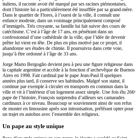
italiens, il raconte avoir été marqué par ses racines piémontaises,
dont l’histoire lui a particulièrement été insufflée par sa grand-mère.
Dans le quartier de Flores, à l’ouest de la ville, il connaît une
enfance modeste, dans un voisinage principalement composé
d’immigrés. Très croyante, sa famille lui fait suivre des cours de
catéchisme. C’est à l’âge de 17 ans, en pénétrant dans un
confessionnal d’une cathédrale de la ville, que l’idée de devenir
prêtre lui vient en tête. De plus en plus motivé par ce projet, il
abandonne ses études de chimie. Il poursuivra dans cette voie,
jusqu’à être ordonné à l’âge de 33 ans.
Jorge Mario Bergoglio devient peu à peu une figure religieuse dans
la capitale argentine et accède à la fonction d’archevêque de Buenos
Aires en 1998. Fait cardinal par le pape Jean-Paul II quelques
années plus tard, il conserve ses habitudes. Malgré son statut, il
continue par exemple à circuler en transports en commun dans la
ville et vit à l’intérieur d’un logement assez simple. Une fois élu 266ᵉ
pape de l’histoire, François surprendra d’ailleurs ses camarades
cardinaux à ce niveau. Beaucoup se souviennent ainsi de son refus
de monter en limousine après son intronisation, préférant opter pour
un trajet en autobus avec l’ensemble des religieux.
Un pape au style unique