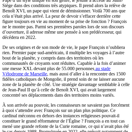
Pape d’un style unique en son genre, le jésuite a accédé au Saint-
Siège dans des conditions très atypiques. Il prend alors la relève de
Benoît XVI, un pape qui vient de démissionner. Voilà 700 ans que
cela n’était plus arrivé. La peur de devoir s’effacer derrière cette
figure toujours en vie au moment de sa prise de fonction ? François
ne le montre pas. Parmi ses premières paroles lors de son discours
d’ouverture, il adresse même une pensée à son prédécesseur, qui
décédera en 2022.
De ses origines et de son mode de vie, le pape François n’oubliera
rien. Premier pape sud-américain, il multiplie les voyages à l’autre
bout de la planète, y compris dans des territoires où les
communautés de croyants sont réduites. Capable à la fois d’animer
une messe XXL devant plus de 55.000 personnes
au stade
Vélodrome de Marseille
, mais aussi d’aller à la rencontre des 1500
fidèles catholiques de Mongolie, il prend soin de ne laisser aucune
zone de la planète de côté. Une stratégie davantage semblable à celle
de Jean-Paul II qu’à celle de Benoît XVI, qui avait largement
concentré ses déplacements dans des territoires moins variés.
À son arrivée au pouvoir, les connaisseurs ne savaient pas forcément
à quoi s’attendre avec François sur un plan plus politique. Ce
cardinal méconnu en dehors des instances religieuses pouvait-il
constituer le grand réformateur de l’Église ? François a en tout cas
mené une grande refonte de la Curie romaine, ce qui n’avait plus été
le cas depuis 1988. Promulguée en 2022, elle prévoit notamment de