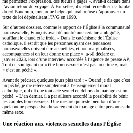
me permettez l’expression, des tueurs à gages », avait-il déclaré dans
l’avion retour du voyage. À Bruxelles, il s’était recueilli sur la tombe
du roi Baudouin, monarque belge qui avait refusé d’approuver un
texte de loi dépénalisant l’IVG en 1990.
Sur d’autres dossiers, comme le rapport de l’Église à la communauté
homosexuelle, François avait démontré une certaine ambiguïté,
soufflant le chaud et le froid. « Dans le catéchisme de l’Église
catholique, il est dit que les personnes ayant des tendances
homosexuelles doivent être accueillies, et non marginalisées,
accompagnées si on leur donne une place », a-t-il déclaré en
janvier 2023, lors d’une interview accordée à l’agence de presse AP.
Tout en soulignant qu’« être homosexuel n’est pas un crime », mais
« c’est un péché ».
Avant de préciser, quelques jours plus tard : « Quand je dis que c’est
un péché, je me réfère simplement à l’enseignement moral
catholique, qui dit que tout acte sexuel en dehors du mariage est un
péché. » L’an dernier, il a par ailleurs accordé la possibilité de bénir
les couples homosexuels. Une mesure qui reste bien loin d’une
quelconque perspective du sacrement du mariage entre personnes du
même sexe.
Une réaction aux violences sexuelles dans l’Église