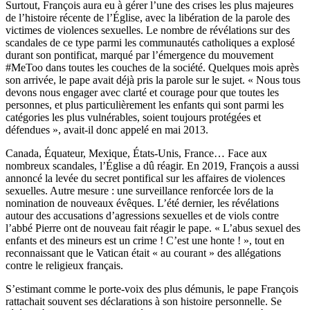
Surtout, François aura eu à gérer l’une des crises les plus majeures
de l’histoire récente de l’Église, avec la libération de la parole des
victimes de violences sexuelles. Le nombre de révélations sur des
scandales de ce type parmi les communautés catholiques a explosé
durant son pontificat, marqué par l’émergence du mouvement
#MeToo dans toutes les couches de la société. Quelques mois après
son arrivée, le pape avait déjà pris la parole sur le sujet. « Nous tous
devons nous engager avec clarté et courage pour que toutes les
personnes, et plus particulièrement les enfants qui sont parmi les
catégories les plus vulnérables, soient toujours protégées et
défendues », avait-il donc appelé en mai 2013.
Canada, Équateur, Mexique, États-Unis, France… Face aux
nombreux scandales, l’Église a dû réagir. En 2019, François a aussi
annoncé la levée du secret pontifical sur les affaires de violences
sexuelles. Autre mesure : une surveillance renforcée lors de la
nomination de nouveaux évêques. L’été dernier, les révélations
autour des accusations d’agressions sexuelles et de viols contre
l’abbé Pierre ont de nouveau fait réagir le pape. « L’abus sexuel des
enfants et des mineurs est un crime ! C’est une honte ! », tout en
reconnaissant que le Vatican était « au courant » des allégations
contre le religieux français.
S’estimant comme le porte-voix des plus démunis, le pape François
rattachait souvent ses déclarations à son histoire personnelle. Se