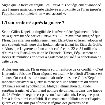
Signe que la trêve est fragile, les Etats-Unis ont également annoncé
que l’armée américaine reste déployée à proximité de l’Iran jusqu’à
l’application complète d’un « réel accord ».
L’Iran renforcé après la guerre ?
Selon Gilles Kepel, la fragilité de la trêve reflète également l’échec
de la guerre menée par les Etats-Unis : « Il n’avait pas imaginé que
l’Iran, très inférieur militairement aux Etats-Unis et Israël, adopterait
une stratégie extérieure dite horizontale en tapant les Etats du Golfe.
» Alors que la guerre en Iran aurait coûté entre 22 et 31 milliards
d’euros aux Etats-Unis selon le Financial Times, l’épuisement de
stocks de munitions critiques a également poussé à la conclusion de
cette trêve.
A plusieurs égards, l’Iran semble sortir renforcé de ce conflit. « C’est
la première fois que l’Iran négocie en disant « le détroit d’Ormuz est
à nous. On est dans une situation absurde », estime Gilles Kepel
rappelant qu’avant la guerre la menace d’une fermeture du détroit
d’Ormuz restait hypothétique. Malgré l’élimination du guide
suprême iranien et d’un grand nombre de dirigeants dans une frappe
du 28 février, le régime est parvenu à se maintenir. Le régime peut
être à la fois durci et affaibli. Il va maintenant falloir assurer l’après-
guerre et je ne suis pas sûr que le régime des gardiens de la