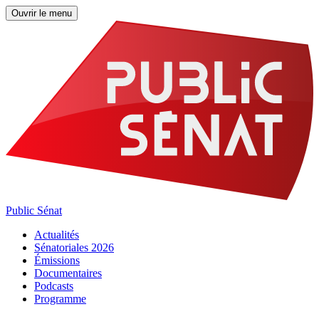
Ouvrir le menu
Public Sénat
Actualités
Sénatoriales 2026
Émissions
Documentaires
Podcasts
Programme