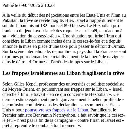
Publié le
09/04/2026 à 10:23
A la veille du début des négociations entre les Etats-Unis et l’Iran au
Pakistan, la trêve se révèle fragile. Hier, Israël a frappé durement le
sud du Liban faisant 182 morts et 890 blessés. Le Hezbollah pro-
iranien a dit jeudi avoir lancé des roquettes sur Israël, en réaction à
sa « violation du cessez-le-feu ». Une situation qui irrite l’Iran qui
considère le Liban comme inclus dans le cessez-le-feu et a depuis
annoncé la mise en place d’une taxe pour passer le détroit d’Ormuz.
Sur la scène internationale, de nombreux pays dont la France se sont
exprimés pour demander le rétablissement de la liberté de naviguer
dans le détroit d’Ormuz et l’arrêt des frappes sur le Liban.
Les frappes israéliennes au Liban fragilisent la trêve
Selon Gilles Kepel, professeur des universités et politiste spécialiste
du Moyen-Orient, en poursuivant ses frappes sur le Liban, « Israël
cherche à finir le travail » en ce qui concerne le Hezbollah ». Ce
dernier estime également que le gouvernement israélien profite de «
la confusion complète dans les déclarations au sommet des Etats-
Unis » pour
poursuivre ses frappes sur le Liban
. Par ailleurs, le
Premier ministre Benyamin Netanyahou, a fait savoir que le cessez-
le-feu « n’est pas la fin de la campagne » contre l’Iran et Israël est «
prêt à reprendre le combat à tout moment ».