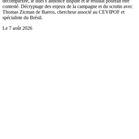
décomplexée, le duel s’annonce disputé et le résultat pourrait être
contesté. Décryptage des enjeux de la campagne et du scrutin avec
Thomas Zicman de Barros, chercheur associé au CEVIPOF et
spécialiste du Brésil.
Le
7 août 2026