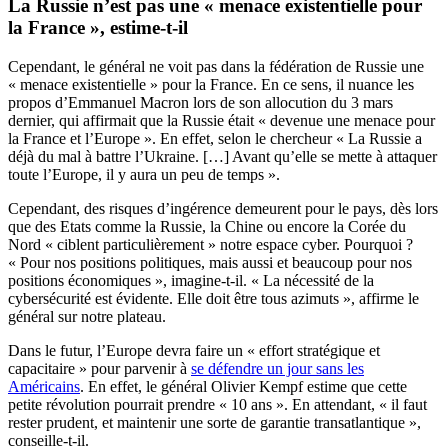
La Russie n’est pas une « menace existentielle pour
la France », estime-t-il
Cependant, le général ne voit pas dans la fédération de Russie une
« menace existentielle » pour la France. En ce sens, il nuance les
propos d’Emmanuel Macron lors de son allocution du 3 mars
dernier, qui affirmait que la Russie était « devenue une menace pour
la France et l’Europe ». En effet, selon le chercheur « La Russie a
déjà du mal à battre l’Ukraine. […] Avant qu’elle se mette à attaquer
toute l’Europe, il y aura un peu de temps ».
Cependant, des risques d’ingérence demeurent pour le pays, dès lors
que des Etats comme la Russie, la Chine ou encore la Corée du
Nord « ciblent particulièrement » notre espace cyber. Pourquoi ?
« Pour nos positions politiques, mais aussi et beaucoup pour nos
positions économiques », imagine-t-il. « La nécessité de la
cybersécurité est évidente. Elle doit être tous azimuts », affirme le
général sur notre plateau.
Dans le futur, l’Europe devra faire un « effort stratégique et
capacitaire » pour parvenir à
se défendre un jour sans les
Américains
. En effet, le général Olivier Kempf estime que cette
petite révolution pourrait prendre « 10 ans ». En attendant, « il faut
rester prudent, et maintenir une sorte de garantie transatlantique »,
conseille-t-il.