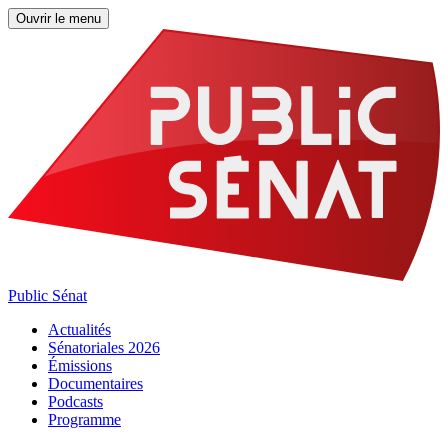
Ouvrir le menu
Public Sénat
Actualités
Sénatoriales 2026
Émissions
Documentaires
Podcasts
Programme