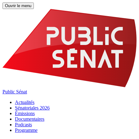
Ouvrir le menu
Public Sénat
Actualités
Sénatoriales 2026
Émissions
Documentaires
Podcasts
Programme