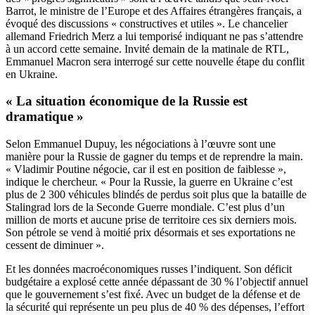
Barrot, le ministre de l’Europe et des Affaires étrangères français, a
évoqué des discussions « constructives et utiles ». Le chancelier
allemand Friedrich Merz a lui temporisé indiquant ne pas s’attendre
à un accord cette semaine. Invité demain de la matinale de RTL,
Emmanuel Macron sera interrogé sur cette nouvelle étape du conflit
en Ukraine.
« La situation économique de la Russie est
dramatique »
Selon Emmanuel Dupuy, les négociations à l’œuvre sont une
manière pour la Russie de gagner du temps et de reprendre la main.
« Vladimir Poutine négocie, car il est en position de faiblesse »,
indique le chercheur. « Pour la Russie, la guerre en Ukraine c’est
plus de 2 300 véhicules blindés de perdus soit plus que la bataille de
Stalingrad lors de la Seconde Guerre mondiale. C’est plus d’un
million de morts et aucune prise de territoire ces six derniers mois.
Son pétrole se vend à moitié prix désormais et ses exportations ne
cessent de diminuer ».
Et les données macroéconomiques russes l’indiquent. Son déficit
budgétaire a explosé cette année dépassant de 30 % l’objectif annuel
que le gouvernement s’est fixé. Avec un budget de la défense et de
la sécurité qui représente un peu plus de 40 % des dépenses, l’effort