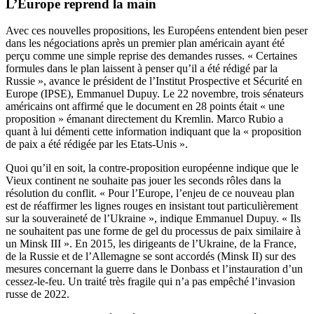
L’Europe reprend la main
Avec ces nouvelles propositions, les Européens entendent bien peser
dans les négociations après un premier plan américain ayant été
perçu comme une simple reprise des demandes russes. « Certaines
formules dans le plan laissent à penser qu’il a été rédigé par la
Russie », avance le président de l’Institut Prospective et Sécurité en
Europe (IPSE), Emmanuel Dupuy. Le 22 novembre, trois sénateurs
américains ont affirmé que le document en 28 points était « une
proposition » émanant directement du Kremlin. Marco Rubio a
quant à lui démenti cette information indiquant que la « proposition
de paix a été rédigée par les Etats-Unis ».
Quoi qu’il en soit, la contre-proposition européenne indique que le
Vieux continent ne souhaite pas jouer les seconds rôles dans la
résolution du conflit. « Pour l’Europe, l’enjeu de ce nouveau plan
est de réaffirmer les lignes rouges en insistant tout particulièrement
sur la souveraineté de l’Ukraine », indique Emmanuel Dupuy. « Ils
ne souhaitent pas une forme de gel du processus de paix similaire à
un Minsk III ». En 2015, les dirigeants de l’Ukraine, de la France,
de la Russie et de l’Allemagne se sont accordés (Minsk II) sur des
mesures concernant la guerre dans le Donbass et l’instauration d’un
cessez-le-feu. Un traité très fragile qui n’a pas empêché l’invasion
russe de 2022.