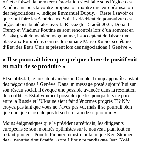
« Cette fois-ci, la première négociation s’est faite sous l’égide des
Américains puis la contre-proposition montre une européanisation
des négociations », indique Emmanuel Dupuy. « Reste à savoir ce
que vont faire les Américains. Soit, ils décident de poursuivre des
négociations bilatérales avec la Russie (le 15 août 2025, Donald
Trump et Vladimir Poutine se sont rencontrés lors d’un sommet en
Alaska), soit de manière magnanime, ils acceptent de laisser une
place aux Européens comme le souhaite Marco Rubio, secrétaire
d’Etat des Etats-Unis et présent lors des négociations à Genève ».
« Il se pourrait bien que quelque chose de positif soit
en train de se produire »
Et semble-t-il, le président américain Donald Trump apparaît satisfait
des négociations à Genève. Dans un message posté aujourd’hui sur
son réseau social, il évoque une possible avancée dans la résolution
du conflit : « Est-il vraiment possible que les pourparlers de paix
entre la Russie et l’Ukraine aient fait d’énormes progrès ??? N’y
croyez pas tant que vous ne l’avez pas vu, mais il se pourrait bien
que quelque chose de positif soit en train de se produire ».
Moins énigmatiques que le président américain, les dirigeants
européens se sont montrés optimistes sur le nouveau plan tout en
restant prudent. Pour le Premier ministre britannique Keir Stramer,
des « progrès significatifs » sont à l’œuvre tandis que Jean-Noël