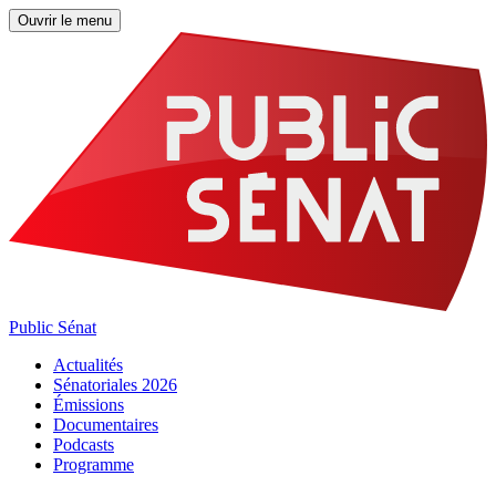
Ouvrir le menu
Public Sénat
Actualités
Sénatoriales 2026
Émissions
Documentaires
Podcasts
Programme