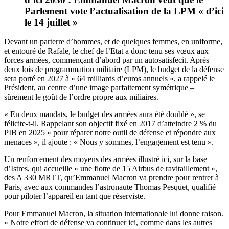
Parlement vote l’actualisation de la LPM « d’ici
le 14 juillet »
Devant un parterre d’hommes, et de quelques femmes, en uniforme,
et entouré de Rafale, le chef de l’Etat a donc tenu ses vœux aux
forces armées, commençant d’abord par un autosatisfecit. Après
deux lois de programmation militaire (LPM), le budget de la défense
sera porté en 2027 à « 64 milliards d’euros annuels », a rappelé le
Président, au centre d’une image parfaitement symétrique –
sûrement le goût de l’ordre propre aux miliaires.
« En deux mandats, le budget des armées aura été doublé », se
félicite-t-il. Rappelant son objectif fixé en 2017 d’atteindre 2 % du
PIB en 2025 « pour réparer notre outil de défense et répondre aux
menaces », il ajoute : « Nous y sommes, l’engagement est tenu ».
Un renforcement des moyens des armées illustré ici, sur la base
d’Istres, qui accueille « une flotte de 15 Airbus de ravitaillement »,
des A 330 MRTT, qu’Emmanuel Macron va prendre pour rentrer à
Paris, avec aux commandes l’astronaute Thomas Pesquet, qualifié
pour piloter l’appareil en tant que réserviste.
Pour Emmanuel Macron, la situation internationale lui donne raison.
« Notre effort de défense va continuer ici, comme dans les autres