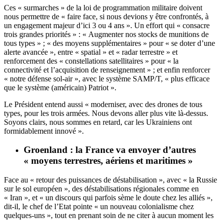
Ces « surmarches » de la loi de programmation militaire doivent
nous permettre de « faire face, si nous devions y être confrontés, à
un engagement majeur d’ici 3 ou 4 ans ». Un effort qui « consacre
trois grandes priorités » : « Augmenter nos stocks de munitions de
tous types » ; « des moyens supplémentaires » pour « se doter d’une
alerte avancée », entre « spatial » et « radar terrestre » et
renforcement des « constellations satellitaires » pour « la
connectivité et l’acquisition de renseignement » ; et enfin renforcer
« notre défense sol-air », avec le système SAMP/T, « plus efficace
que le système (américain) Patriot ».
Le Président entend aussi « moderniser, avec des drones de tous
types, pour les trois armées. Nous devons aller plus vite là-dessus.
Soyons clairs, nous sommes en retard, car les Ukrainiens ont
formidablement innové ».
Groenland : la France va envoyer d’autres
« moyens terrestres, aériens et maritimes »
Face au « retour des puissances de déstabilisation », avec « la Russie
sur le sol européen », des déstabilisations régionales comme en
« Iran », et « un discours qui parfois sème le doute chez les alliés »,
dit-il, le chef de l’Etat pointe « un nouveau colonialisme chez
quelques-uns », tout en prenant soin de ne citer à aucun moment les