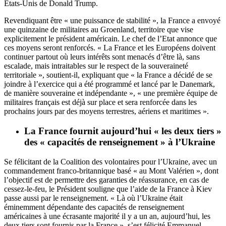
Etats-Unis de Donald Trump.
Revendiquant être « une puissance de stabilité », la France a envoyé
une quinzaine de militaires au Groenland, territoire que vise
explicitement le président américain. Le chef de l’Etat annonce que
ces moyens seront renforcés. « La France et les Européens doivent
continuer partout où leurs intérêts sont menacés d’être là, sans
escalade, mais intraitables sur le respect de la souveraineté
territoriale », soutient-il, expliquant que « la France a décidé de se
joindre à l’exercice qui a été programmé et lancé par le Danemark,
de manière souveraine et indépendante », « une première équipe de
militaires français est déjà sur place et sera renforcée dans les
prochains jours par des moyens terrestres, aériens et maritimes ».
La France fournit aujourd’hui « les deux tiers »
des « capacités de renseignement » à l’Ukraine
Se félicitant de la Coalition des volontaires pour l’Ukraine, avec un
commandement franco-britannique basé « au Mont Valérien », dont
l’objectif est de permettre des garanties de réassurance, en cas de
cessez-le-feu, le Président souligne que l’aide de la France à Kiev
passe aussi par le renseignement. « Là où l’Ukraine était
éminemment dépendante des capacités de renseignement
américaines à une écrasante majorité il y a un an, aujourd’hui, les
deux tiers sont fournis par la France », s’est félicité Emmanuel