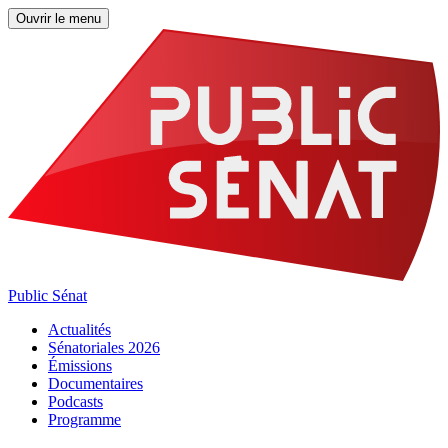
Ouvrir le menu
Public Sénat
Actualités
Sénatoriales 2026
Émissions
Documentaires
Podcasts
Programme