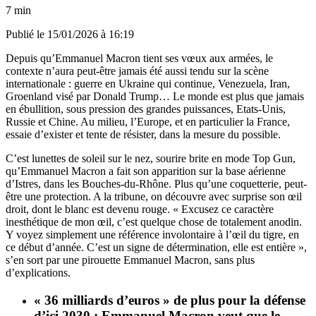
7 min
Publié le
15/01/2026 à 16:19
Depuis qu’Emmanuel Macron tient ses vœux aux armées, le
contexte n’aura peut-être jamais été aussi tendu sur la scène
internationale : guerre en Ukraine qui continue, Venezuela, Iran,
Groenland visé par Donald Trump… Le monde est plus que jamais
en ébullition, sous pression des grandes puissances, Etats-Unis,
Russie et Chine. Au milieu, l’Europe, et en particulier la France,
essaie d’exister et tente de résister, dans la mesure du possible.
C’est lunettes de soleil sur le nez, sourire brite en mode Top Gun,
qu’Emmanuel Macron a fait son apparition sur la base aérienne
d’Istres, dans les Bouches-du-Rhône. Plus qu’une coquetterie, peut-
être une protection. A la tribune, on découvre avec surprise son œil
droit, dont le blanc est devenu rouge. « Excusez ce caractère
inesthétique de mon œil, c’est quelque chose de totalement anodin.
Y voyez simplement une référence involontaire à l’œil du tigre, en
ce début d’année. C’est un signe de détermination, elle est entière »,
s’en sort par une pirouette Emmanuel Macron, sans plus
d’explications.
« 36 milliards d’euros » de plus pour la défense
d’ici 2030 : Emmanuel Macron veut que le