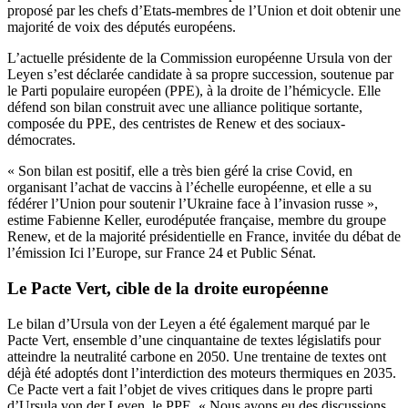
proposé par les chefs d’Etats-membres de l’Union et doit obtenir une
majorité de voix des députés européens.
L’actuelle présidente de la Commission européenne Ursula von der
Leyen s’est déclarée candidate à sa propre succession, soutenue par
le Parti populaire européen (PPE), à la droite de l’hémicycle. Elle
défend son bilan construit avec une alliance politique sortante,
composée du PPE, des centristes de Renew et des sociaux-
démocrates.
« Son bilan est positif, elle a très bien géré la crise Covid, en
organisant l’achat de vaccins à l’échelle européenne, et elle a su
fédérer l’Union pour soutenir l’Ukraine face à l’invasion russe »,
estime Fabienne Keller, eurodéputée française, membre du groupe
Renew, et de la majorité présidentielle en France, invitée du débat de
l’émission Ici l’Europe, sur France 24 et Public Sénat.
Le Pacte Vert, cible de la droite européenne
Le bilan d’Ursula von der Leyen a été également marqué par le
Pacte Vert, ensemble d’une cinquantaine de textes législatifs pour
atteindre la neutralité carbone en 2050. Une trentaine de textes ont
déjà été adoptés dont l’interdiction des moteurs thermiques en 2035.
Ce Pacte vert a fait l’objet de vives critiques dans le propre parti
d’Ursula von der Leyen, le PPE. « Nous avons eu des discussions