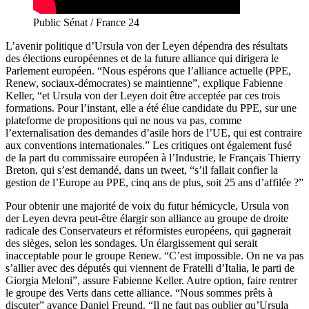
Public Sénat / France 24
L’avenir politique d’Ursula von der Leyen dépendra des résultats
des élections européennes et de la future alliance qui dirigera le
Parlement européen. “Nous espérons que l’alliance actuelle (PPE,
Renew, sociaux-démocrates) se maintienne”, explique Fabienne
Keller, “et Ursula von der Leyen doit être acceptée par ces trois
formations. Pour l’instant, elle a été élue candidate du PPE, sur une
plateforme de propositions qui ne nous va pas, comme
l’externalisation des demandes d’asile hors de l’UE, qui est contraire
aux conventions internationales.” Les critiques ont également fusé
de la part du commissaire européen à l’Industrie, le Français Thierry
Breton, qui s’est demandé, dans un tweet, “s’il fallait confier la
gestion de l’Europe au PPE, cinq ans de plus, soit 25 ans d’affilée ?”
Pour obtenir une majorité de voix du futur hémicycle, Ursula von
der Leyen devra peut-être élargir son alliance au groupe de droite
radicale des Conservateurs et réformistes européens, qui gagnerait
des sièges, selon les sondages. Un élargissement qui serait
inacceptable pour le groupe Renew. “C’est impossible. On ne va pas
s’allier avec des députés qui viennent de Fratelli d’Italia, le parti de
Giorgia Meloni”, assure Fabienne Keller. Autre option, faire rentrer
le groupe des Verts dans cette alliance. “Nous sommes prêts à
discuter” avance Daniel Freund. “Il ne faut pas oublier qu’Ursula