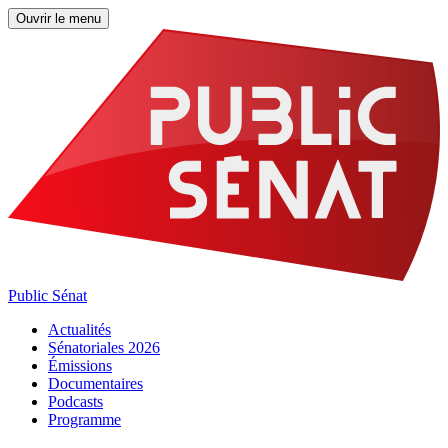
Ouvrir le menu
Public Sénat
Actualités
Sénatoriales 2026
Émissions
Documentaires
Podcasts
Programme