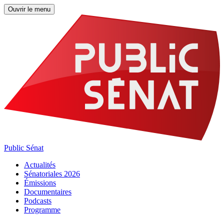
Ouvrir le menu
Public Sénat
Actualités
Sénatoriales 2026
Émissions
Documentaires
Podcasts
Programme