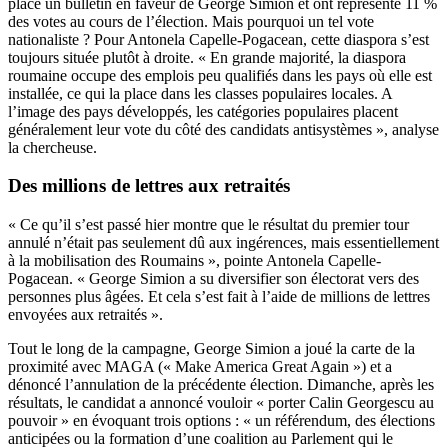
placé un bulletin en faveur de George Simion et ont représenté 11 %
des votes au cours de l’élection. Mais pourquoi un tel vote
nationaliste ? Pour Antonela Capelle-Pogacean, cette diaspora s’est
toujours située plutôt à droite. « En grande majorité, la diaspora
roumaine occupe des emplois peu qualifiés dans les pays où elle est
installée, ce qui la place dans les classes populaires locales. A
l’image des pays développés, les catégories populaires placent
généralement leur vote du côté des candidats antisystèmes », analyse
la chercheuse.
Des millions de lettres aux retraités
« Ce qu’il s’est passé hier montre que le résultat du premier tour
annulé n’était pas seulement dû aux ingérences, mais essentiellement
à la mobilisation des Roumains », pointe Antonela Capelle-
Pogacean. « George Simion a su diversifier son électorat vers des
personnes plus âgées. Et cela s’est fait à l’aide de millions de lettres
envoyées aux retraités ».
Tout le long de la campagne, George Simion a joué la carte de la
proximité avec MAGA (« Make America Great Again ») et a
dénoncé l’annulation de la précédente élection. Dimanche, après les
résultats, le candidat a annoncé vouloir « porter Calin Georgescu au
pouvoir » en évoquant trois options : « un référendum, des élections
anticipées ou la formation d’une coalition au Parlement qui le