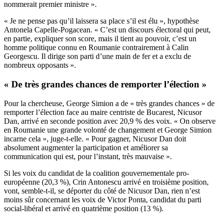
nommerait premier ministre ».
« Je ne pense pas qu’il laissera sa place s’il est élu », hypothèse
Antonela Capelle-Pogacean. « C’est un discours électoral qui peut,
en partie, expliquer son score, mais il tient au pouvoir, c’est un
homme politique connu en Roumanie contrairement à Calin
Georgescu. Il dirige son parti d’une main de fer et a exclu de
nombreux opposants ».
« De très grandes chances de remporter l’élection »
Pour la chercheuse, George Simion a de « très grandes chances » de
remporter l’élection face au maire centriste de Bucarest, Nicusor
Dan, arrivé en seconde position avec 20,9 % des voix. « On observe
en Roumanie une grande volonté de changement et George Simion
incarne cela », juge-t-elle. « Pour gagner, Nicusor Dan doit
absolument augmenter la participation et améliorer sa
communication qui est, pour l’instant, très mauvaise ».
Si les voix du candidat de la coalition gouvernementale pro-
européenne (20,3 %), Crin Antonescu arrivé en troisième position,
vont, semble-t-il, se déporter du côté de Nicusor Dan, rien n’est
moins sûr concernant les voix de Victor Ponta, candidat du parti
social-libéral et arrivé en quatrième position (13 %).