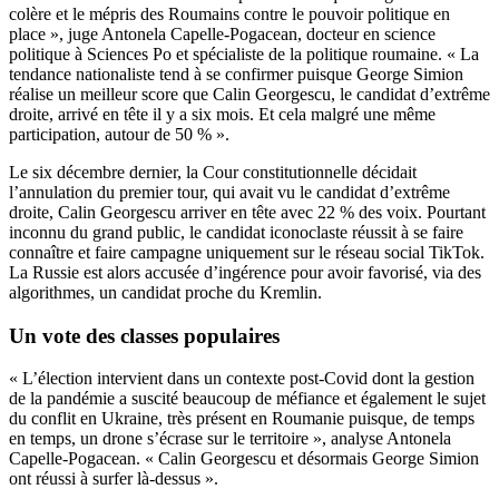
colère et le mépris des Roumains contre le pouvoir politique en
place », juge Antonela Capelle-Pogacean, docteur en science
politique à Sciences Po et spécialiste de la politique roumaine. « La
tendance nationaliste tend à se confirmer puisque George Simion
réalise un meilleur score que Calin Georgescu, le candidat d’extrême
droite, arrivé en tête il y a six mois. Et cela malgré une même
participation, autour de 50 % ».
Le six décembre dernier, la Cour constitutionnelle décidait
l’annulation du premier tour, qui avait vu le candidat d’extrême
droite, Calin Georgescu arriver en tête avec 22 % des voix. Pourtant
inconnu du grand public, le candidat iconoclaste réussit à se faire
connaître et faire campagne uniquement sur le réseau social TikTok.
La Russie est alors accusée d’ingérence pour avoir favorisé, via des
algorithmes, un candidat proche du Kremlin.
Un vote des classes populaires
« L’élection intervient dans un contexte post-Covid dont la gestion
de la pandémie a suscité beaucoup de méfiance et également le sujet
du conflit en Ukraine, très présent en Roumanie puisque, de temps
en temps, un drone s’écrase sur le territoire », analyse Antonela
Capelle-Pogacean. « Calin Georgescu et désormais George Simion
ont réussi à surfer là-dessus ».