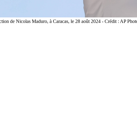
ection de Nicolas Maduro, à Caracas, le 28 août 2024 - Crédit : AP 