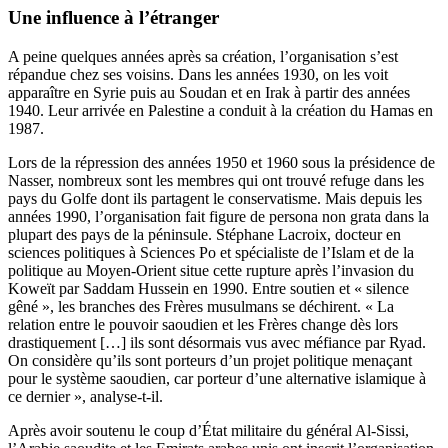
Une influence à l’étranger
A peine quelques années après sa création, l’organisation s’est
répandue chez ses voisins. Dans les années 1930, on les voit
apparaître en Syrie puis au Soudan et en Irak à partir des années
1940. Leur arrivée en Palestine a conduit à la création du Hamas en
1987.
Lors de la répression des années 1950 et 1960 sous la présidence de
Nasser, nombreux sont les membres qui ont trouvé refuge dans les
pays du Golfe dont ils partagent le conservatisme. Mais depuis les
années 1990, l’organisation fait figure de persona non grata dans la
plupart des pays de la péninsule. Stéphane Lacroix, docteur en
sciences politiques à Sciences Po et spécialiste de l’Islam et de la
politique au Moyen-Orient situe cette rupture après l’invasion du
Koweït par Saddam Hussein en 1990. Entre soutien et « silence
gêné », les branches des Frères musulmans se déchirent. « La
relation entre le pouvoir saoudien et les Frères change dès lors
drastiquement […] ils sont désormais vus avec méfiance par Ryad.
On considère qu’ils sont porteurs d’un projet politique menaçant
pour le système saoudien, car porteur d’une alternative islamique à
ce dernier », analyse-t-il.
Après avoir soutenu le coup d’État militaire du général Al-Sissi,