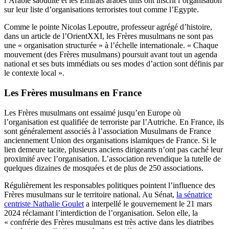
l’Arabie saoudite et les Emirats arabes unis ont inscrit l’organisation
sur leur liste d’organisations terroristes tout comme l’Egypte.
Comme le pointe Nicolas Lepoutre, professeur agrégé d’histoire,
dans un article de l’OrientXXI, les Frères musulmans ne sont pas
une « organisation structurée » à l’échelle internationale. « Chaque
mouvement (des Frères musulmans) poursuit avant tout un agenda
national et ses buts immédiats ou ses modes d’action sont définis par
le contexte local ».
Les Frères musulmans en France
Les Frères musulmans ont essaimé jusqu’en Europe où
l’organisation est qualifiée de terroriste par l’Autriche. En France, ils
sont généralement associés à l’association Musulmans de France
anciennement Union des organisations islamiques de France. Si le
lien demeure tacite, plusieurs anciens dirigeants n’ont pas caché leur
proximité avec l’organisation. L’association revendique la tutelle de
quelques dizaines de mosquées et de plus de 250 associations.
Régulièrement les responsables politiques pointent l’influence des
Frères musulmans sur le territoire national. Au Sénat,
la sénatrice
centriste Nathalie Goulet
a interpellé le gouvernement le 21 mars
2024 réclamant l’interdiction de l’organisation. Selon elle, la
« confrérie des Frères musulmans est très active dans les diatribes