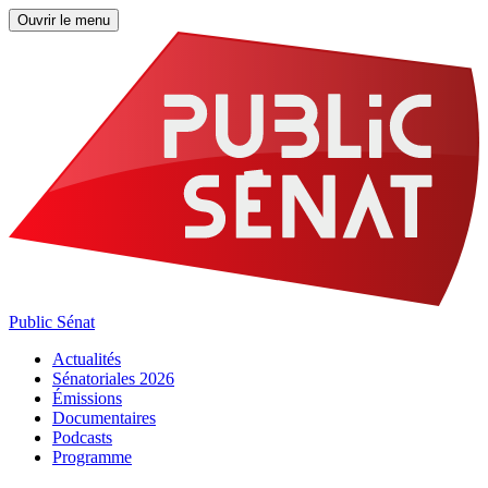
Ouvrir le menu
Public Sénat
Actualités
Sénatoriales 2026
Émissions
Documentaires
Podcasts
Programme