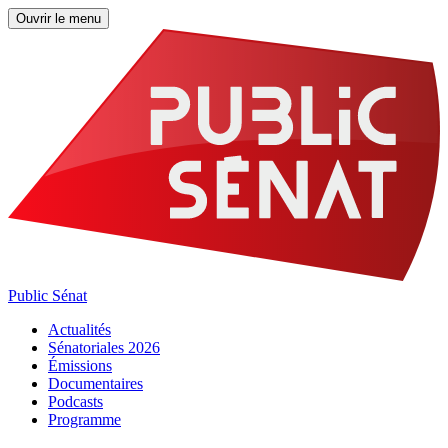
Ouvrir le menu
Public Sénat
Actualités
Sénatoriales 2026
Émissions
Documentaires
Podcasts
Programme