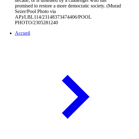
decade, or is unseated by a challenger who has
promised to restore a more democratic society. (Murad
Sezer/Pool Photo via
AP)/LBL114/23148373474406/POOL
PHOTO/2305281240
Accueil