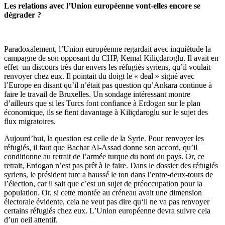
Les relations avec l’Union européenne vont-elles encore se
dégrader ?
Paradoxalement, l’Union européenne regardait avec inquiétude la
campagne de son opposant du CHP, Kemal Kiliçdaroglu. Il avait en
effet un discours très dur envers les réfugiés syriens, qu’il voulait
renvoyer chez eux. Il pointait du doigt le « deal » signé avec
l’Europe en disant qu’il n’était pas question qu’Ankara continue à
faire le travail de Bruxelles. Un sondage intéressant montre
d’ailleurs que si les Turcs font confiance à Erdogan sur le plan
économique, ils se fient davantage à Kiliçdaroglu sur le sujet des
flux migratoires.
Aujourd’hui, la question est celle de la Syrie. Pour renvoyer les
réfugiés, il faut que Bachar Al-Assad donne son accord, qu’il
conditionne au retrait de l’armée turque du nord du pays. Or, ce
retrait, Erdogan n’est pas prêt à le faire. Dans le dossier des réfugiés
syriens, le président turc a haussé le ton dans l’entre-deux-tours de
l’élection, car il sait que c’est un sujet de préoccupation pour la
population. Or, si cette montée au créneau avait une dimension
électorale évidente, cela ne veut pas dire qu‘il ne va pas renvoyer
certains réfugiés chez eux. L’Union européenne devra suivre cela
d’un oeil attentif.