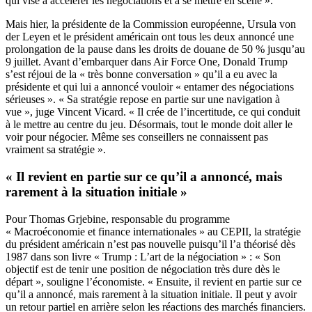
qui vise à accélérer les négociations et à se mettre en scène ».
Mais hier, la présidente de la Commission européenne, Ursula von
der Leyen et le président américain ont tous les deux annoncé une
prolongation de la pause dans les droits de douane de 50 % jusqu’au
9 juillet. Avant d’embarquer dans Air Force One, Donald Trump
s’est réjoui de la « très bonne conversation » qu’il a eu avec la
présidente et qui lui a annoncé vouloir « entamer des négociations
sérieuses ». « Sa stratégie repose en partie sur une navigation à
vue », juge Vincent Vicard. « Il crée de l’incertitude, ce qui conduit
à le mettre au centre du jeu. Désormais, tout le monde doit aller le
voir pour négocier. Même ses conseillers ne connaissent pas
vraiment sa stratégie ».
« Il revient en partie sur ce qu’il a annoncé, mais
rarement à la situation initiale »
Pour Thomas Grjebine, responsable du programme
« Macroéconomie et finance internationales » au CEPII, la stratégie
du président américain n’est pas nouvelle puisqu’il l’a théorisé dès
1987 dans son livre « Trump : L’art de la négociation » : « Son
objectif est de tenir une position de négociation très dure dès le
départ », souligne l’économiste. « Ensuite, il revient en partie sur ce
qu’il a annoncé, mais rarement à la situation initiale. Il peut y avoir
un retour partiel en arrière selon les réactions des marchés financiers.