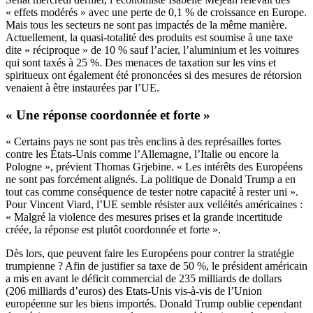
« effets modérés » avec une perte de 0,1 % de croissance en Europe.
Mais tous les secteurs ne sont pas impactés de la même manière.
Actuellement, la quasi-totalité des produits est soumise à une taxe
dite « réciproque » de 10 % sauf l’acier, l’aluminium et les voitures
qui sont taxés à 25 %. Des menaces de taxation sur les vins et
spiritueux ont également été prononcées si des mesures de rétorsion
venaient à être instaurées par l’UE.
« Une réponse coordonnée et forte »
« Certains pays ne sont pas très enclins à des représailles fortes
contre les États-Unis comme l’Allemagne, l’Italie ou encore la
Pologne », prévient Thomas Grjebine. « Les intérêts des Européens
ne sont pas forcément alignés. La politique de Donald Trump a en
tout cas comme conséquence de tester notre capacité à rester uni ».
Pour Vincent Viard, l’UE semble résister aux velléités américaines :
« Malgré la violence des mesures prises et la grande incertitude
créée, la réponse est plutôt coordonnée et forte ».
Dès lors, que peuvent faire les Européens pour contrer la stratégie
trumpienne ? Afin de justifier sa taxe de 50 %, le président américain
a mis en avant le déficit commercial de 235 milliards de dollars
(206 milliards d’euros) des Etats-Unis vis-à-vis de l’Union
européenne sur les biens importés. Donald Trump oublie cependant