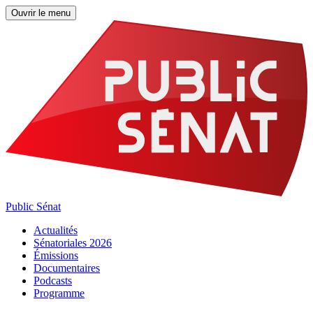
Ouvrir le menu
Public Sénat
Actualités
Sénatoriales 2026
Émissions
Documentaires
Podcasts
Programme