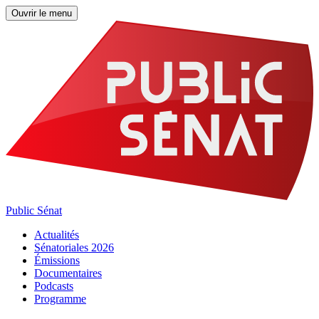
Ouvrir le menu
Public Sénat
Actualités
Sénatoriales 2026
Émissions
Documentaires
Podcasts
Programme