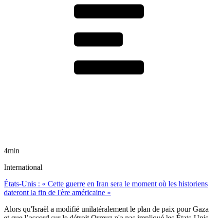
4min
International
États-Unis : « Cette guerre en Iran sera le moment où les historiens
dateront la fin de l'ère américaine »
Alors qu'Israël a modifié unilatéralement le plan de paix pour Gaza
et que l’accord sur le détroit Ormuz n'a pas impliqué les États-Unis,