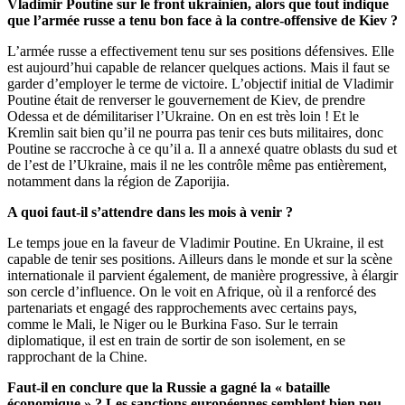
Vladimir Poutine sur le front ukrainien, alors que tout indique
que l’armée russe a tenu bon face à la contre-offensive de Kiev ?
L’armée russe a effectivement tenu sur ses positions défensives. Elle
est aujourd’hui capable de relancer quelques actions. Mais il faut se
garder d’employer le terme de victoire. L’objectif initial de Vladimir
Poutine était de renverser le gouvernement de Kiev, de prendre
Odessa et de démilitariser l’Ukraine. On en est très loin ! Et le
Kremlin sait bien qu’il ne pourra pas tenir ces buts militaires, donc
Poutine se raccroche à ce qu’il a. Il a annexé quatre oblasts du sud et
de l’est de l’Ukraine, mais il ne les contrôle même pas entièrement,
notamment dans la région de Zaporijia.
A quoi faut-il s’attendre dans les mois à venir ?
Le temps joue en la faveur de Vladimir Poutine. En Ukraine, il est
capable de tenir ses positions. Ailleurs dans le monde et sur la scène
internationale il parvient également, de manière progressive, à élargir
son cercle d’influence. On le voit en Afrique, où il a renforcé des
partenariats et engagé des rapprochements avec certains pays,
comme le Mali, le Niger ou le Burkina Faso. Sur le terrain
diplomatique, il est en train de sortir de son isolement, en se
rapprochant de la Chine.
Faut-il en conclure que la Russie a gagné la « bataille
économique » ? Les sanctions européennes semblent bien peu