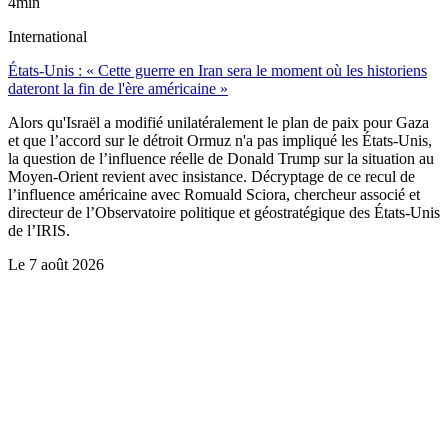
4min
International
États-Unis : « Cette guerre en Iran sera le moment où les historiens
dateront la fin de l'ère américaine »
Alors qu'Israël a modifié unilatéralement le plan de paix pour Gaza
et que l’accord sur le détroit Ormuz n'a pas impliqué les États-Unis,
la question de l’influence réelle de Donald Trump sur la situation au
Moyen-Orient revient avec insistance. Décryptage de ce recul de
l’influence américaine avec Romuald Sciora, chercheur associé et
directeur de l’Observatoire politique et géostratégique des États-Unis
de l’IRIS.
Le
7 août 2026