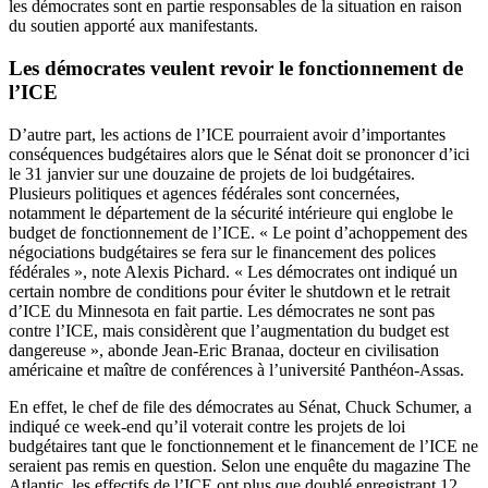
les démocrates sont en partie responsables de la situation en raison
du soutien apporté aux manifestants.
Les démocrates veulent revoir le fonctionnement de
l’ICE
D’autre part, les actions de l’ICE pourraient avoir d’importantes
conséquences budgétaires alors que le Sénat doit se prononcer d’ici
le 31 janvier sur une douzaine de projets de loi budgétaires.
Plusieurs politiques et agences fédérales sont concernées,
notamment le département de la sécurité intérieure qui englobe le
budget de fonctionnement de l’ICE. « Le point d’achoppement des
négociations budgétaires se fera sur le financement des polices
fédérales », note Alexis Pichard. « Les démocrates ont indiqué un
certain nombre de conditions pour éviter le shutdown et le retrait
d’ICE du Minnesota en fait partie. Les démocrates ne sont pas
contre l’ICE, mais considèrent que l’augmentation du budget est
dangereuse », abonde Jean-Eric Branaa, docteur en civilisation
américaine et maître de conférences à l’université Panthéon-Assas.
En effet, le chef de file des démocrates au Sénat, Chuck Schumer, a
indiqué ce week-end qu’il voterait contre les projets de loi
budgétaires tant que le fonctionnement et le financement de l’ICE ne
seraient pas remis en question. Selon une enquête du magazine The
Atlantic, les effectifs de l’ICE ont plus que doublé enregistrant 12