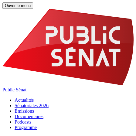
Ouvrir le menu
Public Sénat
Actualités
Sénatoriales 2026
Émissions
Documentaires
Podcasts
Programme