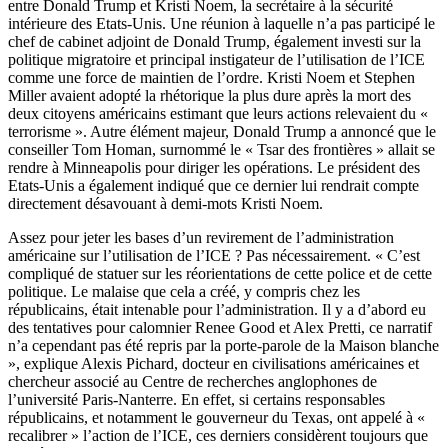
entre Donald Trump et Kristi Noem, la secrétaire à la sécurité
intérieure des Etats-Unis. Une réunion à laquelle n’a pas participé le
chef de cabinet adjoint de Donald Trump, également investi sur la
politique migratoire et principal instigateur de l’utilisation de l’ICE
comme une force de maintien de l’ordre. Kristi Noem et Stephen
Miller avaient adopté la rhétorique la plus dure après la mort des
deux citoyens américains estimant que leurs actions relevaient du «
terrorisme ». Autre élément majeur, Donald Trump a annoncé que le
conseiller Tom Homan, surnommé le « Tsar des frontières » allait se
rendre à Minneapolis pour diriger les opérations. Le président des
Etats-Unis a également indiqué que ce dernier lui rendrait compte
directement désavouant à demi-mots Kristi Noem.
Assez pour jeter les bases d’un revirement de l’administration
américaine sur l’utilisation de l’ICE ? Pas nécessairement. « C’est
compliqué de statuer sur les réorientations de cette police et de cette
politique. Le malaise que cela a créé, y compris chez les
républicains, était intenable pour l’administration. Il y a d’abord eu
des tentatives pour calomnier Renee Good et Alex Pretti, ce narratif
n’a cependant pas été repris par la porte-parole de la Maison blanche
», explique Alexis Pichard, docteur en civilisations américaines et
chercheur associé au Centre de recherches anglophones de
l’université Paris-Nanterre. En effet, si certains responsables
républicains, et notamment le gouverneur du Texas, ont appelé à «
recalibrer » l’action de l’ICE, ces derniers considèrent toujours que