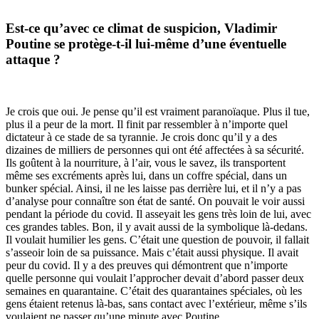
Est-ce qu’avec ce climat de suspicion, Vladimir
Poutine se protège-t-il lui-même d’une éventuelle
attaque ?
Je crois que oui. Je pense qu’il est vraiment paranoïaque. Plus il tue,
plus il a peur de la mort. Il finit par ressembler à n’importe quel
dictateur à ce stade de sa tyrannie. Je crois donc qu’il y a des
dizaines de milliers de personnes qui ont été affectées à sa sécurité.
Ils goûtent à la nourriture, à l’air, vous le savez, ils transportent
même ses excréments après lui, dans un coffre spécial, dans un
bunker spécial. Ainsi, il ne les laisse pas derrière lui, et il n’y a pas
d’analyse pour connaître son état de santé. On pouvait le voir aussi
pendant la période du covid. Il asseyait les gens très loin de lui, avec
ces grandes tables. Bon, il y avait aussi de la symbolique là-dedans.
Il voulait humilier les gens. C’était une question de pouvoir, il fallait
s’asseoir loin de sa puissance. Mais c’était aussi physique. Il avait
peur du covid. Il y a des preuves qui démontrent que n’importe
quelle personne qui voulait l’approcher devait d’abord passer deux
semaines en quarantaine. C’était des quarantaines spéciales, où les
gens étaient retenus là-bas, sans contact avec l’extérieur, même s’ils
voulaient ne passer qu’une minute avec Poutine.