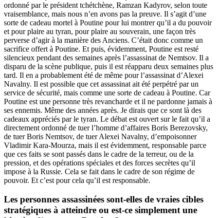
ordonné par le président tchétchène, Ramzan Kadyrov, selon toute
vraisemblance, mais nous n’en avons pas la preuve. Il s’agit d’une
sorte de cadeau mortel à Poutine pour lui montrer qu’il a du pouvoir
et pour plaire au tyran, pour plaire au souverain, une façon très
perverse d’agir à la manière des Anciens. C’était donc comme un
sacrifice offert à Poutine. Et puis, évidemment, Poutine est resté
silencieux pendant des semaines après l’assassinat de Nemtsov. Il a
disparu de la scène publique, puis il est réapparu deux semaines plus
tard. Il en a probablement été de même pour l’assassinat d’Alexei
Navalny. Il est possible que cet assassinat ait été perpétré par un
service de sécurité, mais comme une sorte de cadeau à Poutine. Car
Poutine est une personne très revancharde et il ne pardonne jamais à
ses ennemis. Même des années après. Je dirais que ce sont là des
cadeaux appréciés par le tyran. Le débat est ouvert sur le fait qu’il a
directement ordonné de tuer l’homme d’affaires Boris Berezovsky,
de tuer Boris Nemtsov, de tuer Alexei Navalny, d’empoisonner
Vladimir Kara-Mourza, mais il est évidemment, responsable parce
que ces faits se sont passés dans le cadre de la terreur, ou de la
pression, et des opérations spéciales et des forces secrètes qu’il
impose à la Russie. Cela se fait dans le cadre de son régime de
pouvoir. Et c’est pour cela qu’il est responsable.
Les personnes assassinées sont-elles de vraies cibles
stratégiques à atteindre ou est-ce simplement une