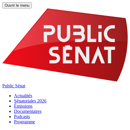
Ouvrir le menu
Public Sénat
Actualités
Sénatoriales 2026
Émissions
Documentaires
Podcasts
Programme