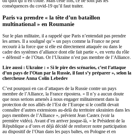
du quoi qu’il en coûte. Mais cette fois, ce ne sont pas les
conséquences du covid-19 qu’il faut traiter.
Paris va prendre « la tête d’un bataillon
multinational » en Roumanie
Sur le plan militaire, il a rappelé que Paris n’entendait pas prendre
les armes. Il a souligné qu’« un pays comme la France ne peut
recourir à la force que si elle est directement attaquée ou dans le
cadre des systèmes d’alliance dont elle fait partie », en vertu du rôle
« défensif » de l’Otan. Or l’Ukraine n’est pas membre de l’Alliance.
Lire aussi :
Ukraine : « Si le pire des scénarios, c’est l’attaque
d’un pays de l’Otan par la Russie, il faut s’y préparer », selon la
chercheuse Anna Colin Lebedev
C’est pourquoi en cas d’attaques de la Russie contre un pays
membre de l’Alliance, la France ripostera. « Il n’y a aucun doute
que nous serions amenés à nous engager militairement dans la
protection de nos alliés de l’Est de l’Europe si le conflit devait
connaître d’autres extensions au-delà du territoire ukrainien dans les
pays membres de l’Alliance », prévient Jean Castex (voir la
première vidéo). Avant d’en arriver jusque-là, « le Président de la
République a d’ores et déjà décidé de renforcer notre participation
au dispositif de l’Otan dans les pays baltes, en Pologne et en