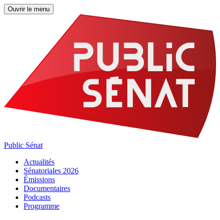
Ouvrir le menu
Public Sénat
Actualités
Sénatoriales 2026
Émissions
Documentaires
Podcasts
Programme