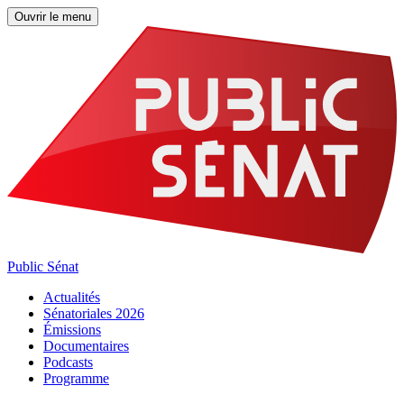
Ouvrir le menu
Public Sénat
Actualités
Sénatoriales 2026
Émissions
Documentaires
Podcasts
Programme