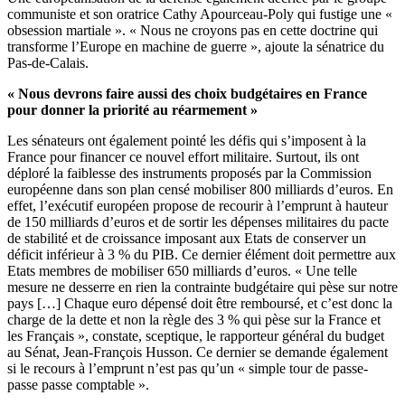
communiste et son oratrice Cathy Apourceau-Poly qui fustige une «
obsession martiale ». « Nous ne croyons pas en cette doctrine qui
transforme l’Europe en machine de guerre », ajoute la sénatrice du
Pas-de-Calais.
« Nous devrons faire aussi des choix budgétaires en France
pour donner la priorité au réarmement »
Les sénateurs ont également pointé les défis qui s’imposent à la
France pour financer ce nouvel effort militaire. Surtout, ils ont
déploré la faiblesse des instruments proposés par la Commission
européenne dans son plan censé mobiliser 800 milliards d’euros. En
effet, l’exécutif européen propose de recourir à l’emprunt à hauteur
de 150 milliards d’euros et de sortir les dépenses militaires du pacte
de stabilité et de croissance imposant aux Etats de conserver un
déficit inférieur à 3 % du PIB. Ce dernier élément doit permettre aux
Etats membres de mobiliser 650 milliards d’euros. « Une telle
mesure ne desserre en rien la contrainte budgétaire qui pèse sur notre
pays […] Chaque euro dépensé doit être remboursé, et c’est donc la
charge de la dette et non la règle des 3 % qui pèse sur la France et
les Français », constate, sceptique, le rapporteur général du budget
au Sénat, Jean-François Husson. Ce dernier se demande également
si le recours à l’emprunt n’est pas qu’un « simple tour de passe-
passe passe comptable ».