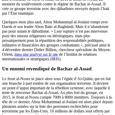
moment du soulèvement contre le régime de Bachar al-Assad. Il
crée ce groupe terroriste avec des djihadistes envoyés depuis l’Irak
par l’État islamique.
Quelques mois plus tard, Abou Mohammad al-Joulani rompt avec
Daesh et son leader
Abou Bakr al-Baghdadi. Mais il n’abandonne
pas pour autant le djihadisme. «
Leur rupture n’est pas intervenue
pour des raisons religieuses ou idéologiques, mais plus
prosaïquement pour la répartition des responsabilités politiques,
militaires et financières des groupes combattants », précisait ainsi le
4 décembre dernier Didier Billion, chercheur spécialiste du Moyen-
Orient,
dans une analyse sur le site
de l’Institut de relations
internationales et stratégiques (IRIS).
Un ennemi revendiqué de Bachar al-Assad
Le front al-Nosra se place alors sous l’égide d’Al-Qaïda, qui en fait
une branche à part entière de son organisation terroriste. Il devient
un point d’appui important de la rébellion syrienne, avec laquelle il
tente de renverser Bachar al-Assad. Au plus fort du groupe, en
2015, le front al-Nosra compte 7000 à 8000 membres. Toujours à la
tête de ce dernier, Abou Mohammad al-Joulani est alors placé depuis
plusieurs années sur la liste des personnes recherchées pour
terrorisme par les États-Unis. 10 millions de dollars sont offerts par