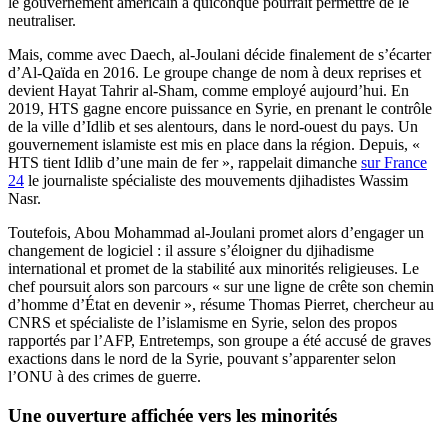
le gouvernement américain à quiconque pourrait permettre de le
neutraliser.
Mais, comme avec Daech, al-Joulani décide finalement de s’écarter
d’Al-Qaïda en 2016. Le groupe change de nom à deux reprises et
devient Hayat Tahrir al-Sham, comme employé aujourd’hui. En
2019, HTS gagne encore puissance en Syrie, en prenant le contrôle
de la ville d’Idlib et ses alentours, dans le nord-ouest du pays. Un
gouvernement islamiste est mis en place dans la région. Depuis, «
HTS tient Idlib d’une main de fer », rappelait dimanche
sur France
24
le journaliste spécialiste des mouvements djihadistes Wassim
Nasr.
Toutefois, Abou Mohammad al-Joulani promet alors d’engager un
changement de logiciel : il assure s’éloigner du djihadisme
international et promet de la stabilité aux minorités religieuses. Le
chef poursuit alors son parcours « sur une ligne de crête son chemin
d’homme d’État en devenir », résume Thomas Pierret, chercheur au
CNRS et spécialiste de l’islamisme en Syrie, selon des propos
rapportés par l’AFP, Entretemps, son groupe a été accusé de graves
exactions dans le nord de la Syrie, pouvant s’apparenter selon
l’ONU à des crimes de guerre.
Une ouverture affichée vers les minorités