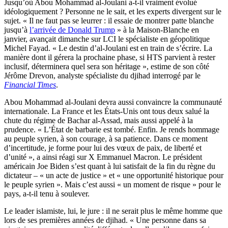
Jusqu’où Abou Mohammad al-Joulani a-t-il vraiment évolué
idéologiquement ? Personne ne le sait, et les experts divergent sur le
sujet. « Il ne faut pas se leurrer : il essaie de montrer patte blanche
jusqu’à
l’arrivée de Donald Trump
» à la Maison-Blanche en
janvier, avançait dimanche sur LCI le spécialiste en géopolitique
Michel Fayad. « Le destin d’al-Joulani est en train de s’écrire. La
manière dont il gérera la prochaine phase, si HTS parvient à rester
inclusif, déterminera quel sera son héritage », estime de son côté
Jérôme Drevon, analyste spécialiste du djihad interrogé par le
Financial Times
.
Abou Mohammad al-Joulani devra aussi convaincre la communauté
internationale. La France et les États-Unis ont tous deux salué la
chute du régime de Bachar al-Assad, mais aussi appelé à la
prudence. « L’État de barbarie est tombé. Enfin. Je rends hommage
au peuple syrien, à son courage, à sa patience. Dans ce moment
d’incertitude, je forme pour lui des vœux de paix, de liberté et
d’unité », a ainsi réagi sur X Emmanuel Macron. Le président
américain Joe Biden s’est quant à lui satisfait de la fin du règne du
dictateur – « un acte de justice » et « une opportunité historique pour
le peuple syrien ». Mais c’est aussi « un moment de risque » pour le
pays, a-t-il tenu à soulever.
Le leader islamiste, lui, le jure : il ne serait plus le même homme que
lors de ses premières années de djihad. « Une personne dans sa