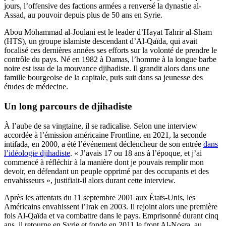
jours, l’offensive des factions armées a renversé la dynastie al-
Assad, au pouvoir depuis plus de 50 ans en Syrie.
Abou Mohammad al-Joulani est le leader d’Hayat Tahrir al-Sham
(HTS), un groupe islamiste descendant d’Al-Qaïda, qui avait
focalisé ces dernières années ses efforts sur la volonté de prendre le
contrôle du pays. Né en 1982 à Damas, l’homme à la longue barbe
noire est issu de la mouvance djihadiste. Il grandit alors dans une
famille bourgeoise de la capitale, puis suit dans sa jeunesse des
études de médecine.
Un long parcours de djihadiste
À l’aube de sa vingtaine, il se radicalise. Selon une interview
accordée à l’émission américaine Frontline, en 2021, la seconde
intifada, en 2000, a été l’événement déclencheur de son entrée
dans
l’idéologie djihadiste
. « J’avais 17 ou 18 ans à l’époque, et j’ai
commencé à réfléchir à la manière dont je pouvais remplir mon
devoir, en défendant un peuple opprimé par des occupants et des
envahisseurs », justifiait-il alors durant cette interview.
Après les attentats du 11 septembre 2001 aux États-Unis, les
Américains envahissent l’Irak en 2003. Il rejoint alors une première
fois Al-Qaïda et va combattre dans le pays. Emprisonné durant cinq
ans, il retourne en Syrie et fonde en 2011 le front Al-Nosra, au