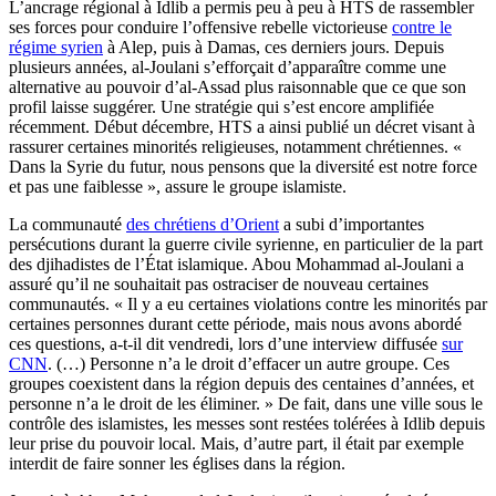
L’ancrage régional à Idlib a permis peu à peu à HTS de rassembler
ses forces pour conduire l’offensive rebelle victorieuse
contre le
régime syrien
à Alep, puis à Damas, ces derniers jours. Depuis
plusieurs années, al-Joulani s’efforçait d’apparaître comme une
alternative au pouvoir d’al-Assad plus raisonnable que ce que son
profil laisse suggérer. Une stratégie qui s’est encore amplifiée
récemment. Début décembre, HTS a ainsi publié un décret visant à
rassurer certaines minorités religieuses, notamment chrétiennes. «
Dans la Syrie du futur, nous pensons que la diversité est notre force
et pas une faiblesse », assure le groupe islamiste.
La communauté
des chrétiens d’Orient
a subi d’importantes
persécutions durant la guerre civile syrienne, en particulier de la part
des djihadistes de l’État islamique. Abou Mohammad al-Joulani a
assuré qu’il ne souhaitait pas ostraciser de nouveau certaines
communautés. « Il y a eu certaines violations contre les minorités par
certaines personnes durant cette période, mais nous avons abordé
ces questions, a-t-il dit vendredi, lors d’une interview diffusée
sur
CNN
. (…) Personne n’a le droit d’effacer un autre groupe. Ces
groupes coexistent dans la région depuis des centaines d’années, et
personne n’a le droit de les éliminer. » De fait, dans une ville sous le
contrôle des islamistes, les messes sont restées tolérées à Idlib depuis
leur prise du pouvoir local. Mais, d’autre part, il était par exemple
interdit de faire sonner les églises dans la région.