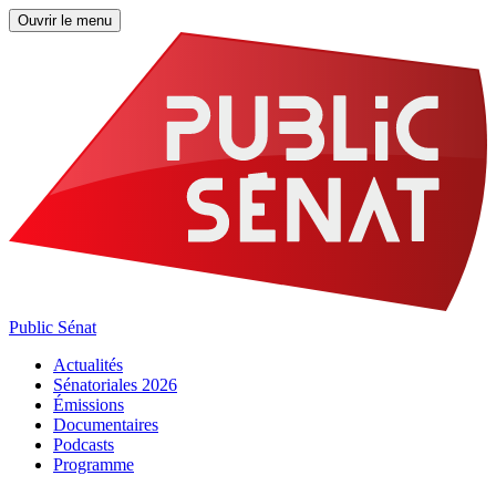
Ouvrir le menu
Public Sénat
Actualités
Sénatoriales 2026
Émissions
Documentaires
Podcasts
Programme