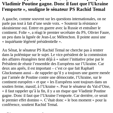
Vladimir Poutine gagne. Donc il faut que l’Ukraine
l’emporte », souligne le sénateur PS Rachid Temal
A gauche, comme souvent sur les questions internationales, on ne
parle pas tout à fait d’une seule voix. « Soutenir la résistance
ukrainienne oui. Entrer en guerre avec la Russie et entraîner le
continent. Folie », a réagi le premier secrétaire du PS, Olivier Faure,
un peu dans la lignée de Jean-Luc Mélenchon. Il pointe aussi une
« inquiétante légèreté présidentielle ».
Au Sénat, le sénateur PS Rachid Temal ne cherche pas à rentrer
dans la polémique sur le sujet. Le vice-président de la commission
des affaires étrangères tient déjà à « saluer l’initiative prise par le
Président de réunir l’ensemble des Européens sur l’Ukraine. Car
deux ans après, il est important – c’est ce que fait Raphaël
Glucksmann aussi – de rappeler qu’il y a toujours une guerre menée
par l’armée de Poutine contre une démocratie, l’Ukraine, sur le
continent européen » et que « les Européens sont toujours dans un
soutien ferme, massif, à l’Ukraine ». Pour le sénateur du Val-d’Oise,
« il faut rappeler qu’à la fin, il y a un risque que Vladimir Poutine
gagne. Donc il faut que l’Ukraine l’emporte. Car derrière, ce serait
le premier effet domino ». C’était donc « le bon moment » pour la
conférence, soutient Rachid Temal.