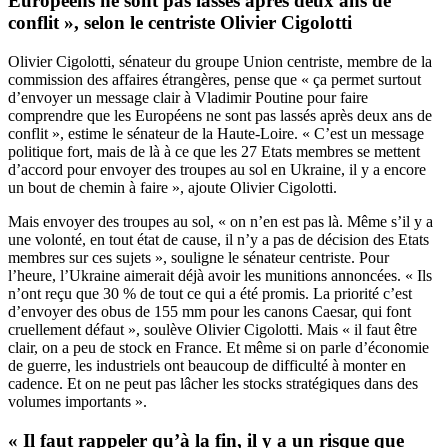
Européens ne sont pas lassés après deux ans de
conflit », selon le centriste Olivier Cigolotti
Olivier Cigolotti, sénateur du groupe Union centriste, membre de la
commission des affaires étrangères, pense que « ça permet surtout
d’envoyer un message clair à Vladimir Poutine pour faire
comprendre que les Européens ne sont pas lassés après deux ans de
conflit », estime le sénateur de la Haute-Loire. « C’est un message
politique fort, mais de là à ce que les 27 Etats membres se mettent
d’accord pour envoyer des troupes au sol en Ukraine, il y a encore
un bout de chemin à faire », ajoute Olivier Cigolotti.
Mais envoyer des troupes au sol, « on n’en est pas là. Même s’il y a
une volonté, en tout état de cause, il n’y a pas de décision des Etats
membres sur ces sujets », souligne le sénateur centriste. Pour
l’heure, l’Ukraine aimerait déjà avoir les munitions annoncées. « Ils
n’ont reçu que 30 % de tout ce qui a été promis. La priorité c’est
d’envoyer des obus de 155 mm pour les canons Caesar, qui font
cruellement défaut », soulève Olivier Cigolotti. Mais « il faut être
clair, on a peu de stock en France. Et même si on parle d’économie
de guerre, les industriels ont beaucoup de difficulté à monter en
cadence. Et on ne peut pas lâcher les stocks stratégiques dans des
volumes importants ».
« Il faut rappeler qu’à la fin, il y a un risque que