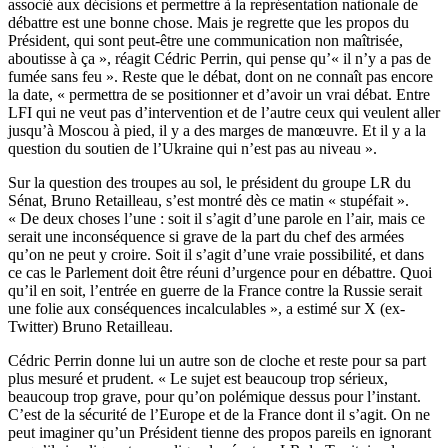
associé aux décisions et permettre à la représentation nationale de
débattre est une bonne chose. Mais je regrette que les propos du
Président, qui sont peut-être une communication non maîtrisée,
aboutisse à ça », réagit Cédric Perrin, qui pense qu’« il n’y a pas de
fumée sans feu ». Reste que le débat, dont on ne connaît pas encore
la date, « permettra de se positionner et d’avoir un vrai débat. Entre
LFI qui ne veut pas d’intervention et de l’autre ceux qui veulent aller
jusqu’à Moscou à pied, il y a des marges de manœuvre. Et il y a la
question du soutien de l’Ukraine qui n’est pas au niveau ».
Sur la question des troupes au sol, le président du groupe LR du
Sénat, Bruno Retailleau, s’est montré dès ce matin « stupéfait ».
« De deux choses l’une : soit il s’agit d’une parole en l’air, mais ce
serait une inconséquence si grave de la part du chef des armées
qu’on ne peut y croire. Soit il s’agit d’une vraie possibilité, et dans
ce cas le Parlement doit être réuni d’urgence pour en débattre. Quoi
qu’il en soit, l’entrée en guerre de la France contre la Russie serait
une folie aux conséquences incalculables », a estimé sur X (ex-
Twitter) Bruno Retailleau.
Cédric Perrin donne lui un autre son de cloche et reste pour sa part
plus mesuré et prudent. « Le sujet est beaucoup trop sérieux,
beaucoup trop grave, pour qu’on polémique dessus pour l’instant.
C’est de la sécurité de l’Europe et de la France dont il s’agit. On ne
peut imaginer qu’un Président tienne des propos pareils en ignorant