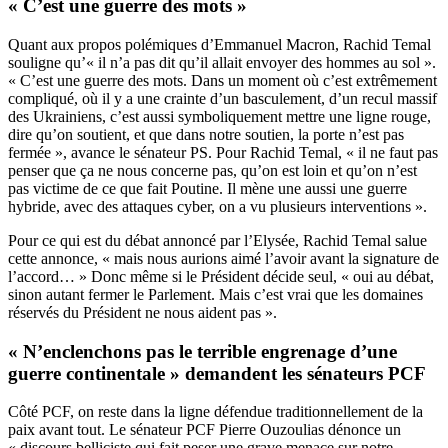
« C’est une guerre des mots »
Quant aux propos polémiques d’Emmanuel Macron, Rachid Temal
souligne qu’« il n’a pas dit qu’il allait envoyer des hommes au sol ».
« C’est une guerre des mots. Dans un moment où c’est extrêmement
compliqué, où il y a une crainte d’un basculement, d’un recul massif
des Ukrainiens, c’est aussi symboliquement mettre une ligne rouge,
dire qu’on soutient, et que dans notre soutien, la porte n’est pas
fermée », avance le sénateur PS. Pour Rachid Temal, « il ne faut pas
penser que ça ne nous concerne pas, qu’on est loin et qu’on n’est
pas victime de ce que fait Poutine. Il mène une aussi une guerre
hybride, avec des attaques cyber, on a vu plusieurs interventions ».
Pour ce qui est du débat annoncé par l’Elysée, Rachid Temal salue
cette annonce, « mais nous aurions aimé l’avoir avant la signature de
l’accord… » Donc même si le Président décide seul, « oui au débat,
sinon autant fermer le Parlement. Mais c’est vrai que les domaines
réservés du Président ne nous aident pas ».
« N’enclenchons pas le terrible engrenage d’une
guerre continentale » demandent les sénateurs PCF
Côté PCF, on reste dans la ligne défendue traditionnellement de la
paix avant tout. Le sénateur PCF Pierre Ouzoulias dénonce un
« discours belliciste qui fait peser une grave menace sur notre