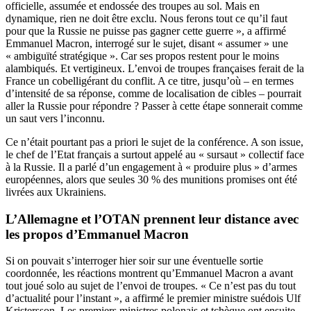
officielle, assumée et endossée des troupes au sol. Mais en
dynamique, rien ne doit être exclu. Nous ferons tout ce qu’il faut
pour que la Russie ne puisse pas gagner cette guerre », a affirmé
Emmanuel Macron, interrogé sur le sujet, disant « assumer » une
« ambiguïté stratégique ». Car ses propos restent pour le moins
alambiqués. Et vertigineux. L’envoi de troupes françaises ferait de la
France un cobelligérant du conflit. A ce titre, jusqu’où – en termes
d’intensité de sa réponse, comme de localisation de cibles – pourrait
aller la Russie pour répondre ? Passer à cette étape sonnerait comme
un saut vers l’inconnu.
Ce n’était pourtant pas a priori le sujet de la conférence. A son issue,
le chef de l’Etat français a surtout appelé au « sursaut » collectif face
à la Russie. Il a parlé d’un engagement à « produire plus » d’armes
européennes, alors que seules 30 % des munitions promises ont été
livrées aux Ukrainiens.
L’Allemagne et l’OTAN prennent leur distance avec
les propos d’Emmanuel Macron
Si on pouvait s’interroger hier soir sur une éventuelle sortie
coordonnée, les réactions montrent qu’Emmanuel Macron a avant
tout joué solo au sujet de l’envoi de troupes. « Ce n’est pas du tout
d’actualité pour l’instant », a affirmé le premier ministre suédois Ulf
Kristersson. Les premiers ministres polonais et tchèque ont ensuite