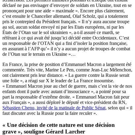
déclaré ne pas envisager d’envoyer de soldats en Ukraine, tout en se
prononçant pour une aide « maximale ». Encore plus clairement,
c’est ensuite le Chancelier allemand, Olaf Scholz, qui a totalement
pris le contrepied du Président français. « Il n’y aura aucune troupe
au sol, aucun soldat envoyé ni par les Etats européens, ni par les
États de l’Otan sur le sol ukrainien », a-t-il assuré ce mardi, se
référant à ce qui avait été jusqu’ici décidé entre Occidentaux. C’est
un responsable de l’OTAN qui a fini d’isoler la position française,
en assurant à l’AFP qu’« il n’y a aucun projet de troupes de combat
de l’Otan sur le terrain en Ukraine »…
En France, la prise de position d’Emmanuel Macron a largement été
commentée. Très vite, Marine Le Pen, comme Jean-Luc Mélenchon,
ont clairement pris leur distance. « La guerre contre la Russie serait
une folie », a réagi sur X le leader de La France insoumise.
« Emmanuel Macron joue au chef de guerre, mais c’est la vie de nos
enfants dont il parle avec autant d’insouciance », a pointé pour sa
part la responsable d’extrême droite. « Emmanuel Macron fait peur
aux Français », a aussi déploré le député et vice-président du RN,
Sébastien Chenu, invité de la matinale de Public Sénat
, selon qui « il
faut discuter avec la Russie pour la faire reculer ».
« Une décision de cette nature est une décision
grave », souligne Gérard Larcher