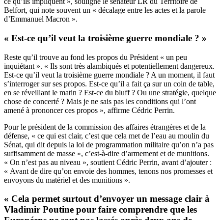
ce qu’ils impliquent », souligne le sénateur LR du Territoire de
Belfort, qui note souvent un « décalage entre les actes et la parole
d’Emmanuel Macron ».
« Est-ce qu’il veut la troisième guerre mondiale ? »
Reste qu’il trouve au fond les propos du Président « un peu
inquiétant ». « Ils sont très alambiqués et potentiellement dangereux.
Est-ce qu’il veut la troisième guerre mondiale ? A un moment, il faut
s’interroger sur ses propos. Est-ce qu’il a fait ça sur un coin de table,
en se réveillant le matin ? Est-ce du bluff ? Ou une stratégie, quelque
chose de concerté ? Mais je ne sais pas les conditions qui l’ont
amené à prononcer ces propos », affirme Cédric Perrin.
Pour le président de la commission des affaires étrangères et de la
défense, « ce qui est clair, c’est que cela met de l’eau au moulin du
Sénat, qui dit depuis la loi de programmation militaire qu’on n’a pas
suffisamment de masse », c’est-à-dire d’armement et de munitions.
« On n’est pas au niveau », soutient Cédric Perrin, avant d’ajouter :
« Avant de dire qu’on envoie des hommes, tenons nos promesses et
envoyons du matériel et des munitions ».
« Cela permet surtout d’envoyer un message clair à
Vladimir Poutine pour faire comprendre que les