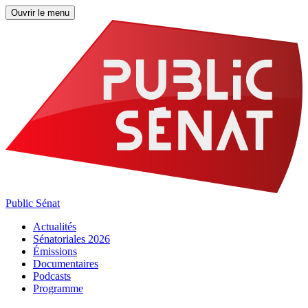
Ouvrir le menu
Public Sénat
Actualités
Sénatoriales 2026
Émissions
Documentaires
Podcasts
Programme