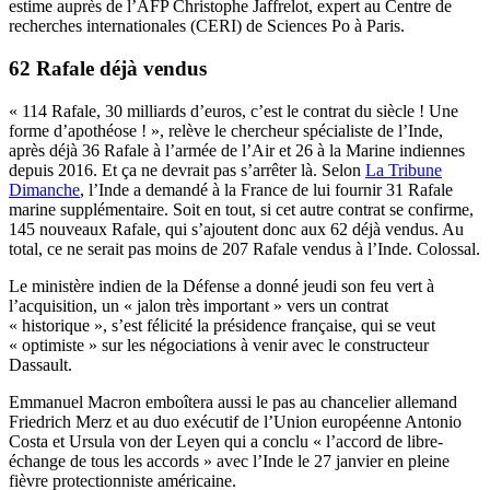
estime auprès de l’AFP Christophe Jaffrelot, expert au Centre de
recherches internationales (CERI) de Sciences Po à Paris.
62 Rafale déjà vendus
« 114 Rafale, 30 milliards d’euros, c’est le contrat du siècle ! Une
forme d’apothéose ! », relève le chercheur spécialiste de l’Inde,
après déjà 36 Rafale à l’armée de l’Air et 26 à la Marine indiennes
depuis 2016. Et ça ne devrait pas s’arrêter là. Selon
La Tribune
Dimanche
, l’Inde a demandé à la France de lui fournir 31 Rafale
marine supplémentaire. Soit en tout, si cet autre contrat se confirme,
145 nouveaux Rafale, qui s’ajoutent donc aux 62 déjà vendus. Au
total, ce ne serait pas moins de 207 Rafale vendus à l’Inde. Colossal.
Le ministère indien de la Défense a donné jeudi son feu vert à
l’acquisition, un « jalon très important » vers un contrat
« historique », s’est félicité la présidence française, qui se veut
« optimiste » sur les négociations à venir avec le constructeur
Dassault.
Emmanuel Macron emboîtera aussi le pas au chancelier allemand
Friedrich Merz et au duo exécutif de l’Union européenne Antonio
Costa et Ursula von der Leyen qui a conclu « l’accord de libre-
échange de tous les accords » avec l’Inde le 27 janvier en pleine
fièvre protectionniste américaine.