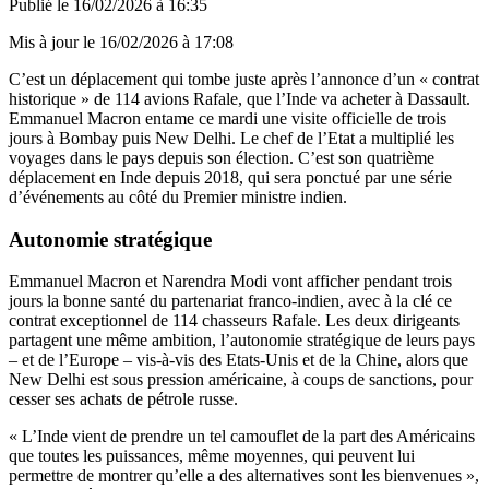
Publié le
16/02/2026 à 16:35
Mis à jour le
16/02/2026 à 17:08
C’est un déplacement qui tombe juste après l’annonce d’un « contrat
historique » de 114 avions Rafale, que l’Inde va acheter à Dassault.
Emmanuel Macron entame ce mardi une visite officielle de trois
jours à Bombay puis New Delhi. Le chef de l’Etat a multiplié les
voyages dans le pays depuis son élection. C’est son quatrième
déplacement en Inde depuis 2018, qui sera ponctué par une série
d’événements au côté du Premier ministre indien.
Autonomie stratégique
Emmanuel Macron et Narendra Modi vont afficher pendant trois
jours la bonne santé du partenariat franco-indien, avec à la clé ce
contrat exceptionnel de 114 chasseurs Rafale. Les deux dirigeants
partagent une même ambition, l’autonomie stratégique de leurs pays
– et de l’Europe – vis-à-vis des Etats-Unis et de la Chine, alors que
New Delhi est sous pression américaine, à coups de sanctions, pour
cesser ses achats de pétrole russe.
« L’Inde vient de prendre un tel camouflet de la part des Américains
que toutes les puissances, même moyennes, qui peuvent lui
permettre de montrer qu’elle a des alternatives sont les bienvenues »,