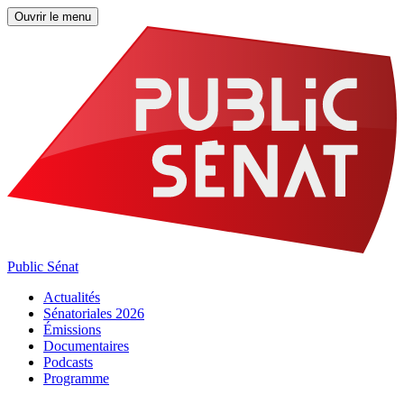
Ouvrir le menu
Public Sénat
Actualités
Sénatoriales 2026
Émissions
Documentaires
Podcasts
Programme