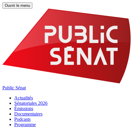
Ouvrir le menu
Public Sénat
Actualités
Sénatoriales 2026
Émissions
Documentaires
Podcasts
Programme