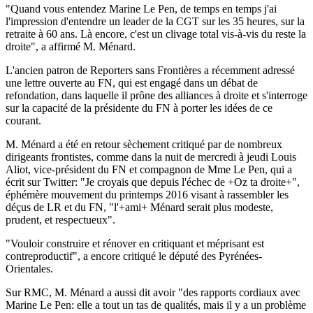
"Quand vous entendez Marine Le Pen, de temps en temps j'ai
l'impression d'entendre un leader de la CGT sur les 35 heures, sur la
retraite à 60 ans. Là encore, c'est un clivage total vis-à-vis du reste la
droite", a affirmé M. Ménard.
L'ancien patron de Reporters sans Frontières a récemment adressé
une lettre ouverte au FN, qui est engagé dans un débat de
refondation, dans laquelle il prône des alliances à droite et s'interroge
sur la capacité de la présidente du FN à porter les idées de ce
courant.
M. Ménard a été en retour sèchement critiqué par de nombreux
dirigeants frontistes, comme dans la nuit de mercredi à jeudi Louis
Aliot, vice-président du FN et compagnon de Mme Le Pen, qui a
écrit sur Twitter: "Je croyais que depuis l'échec de +Oz ta droite+",
éphémère mouvement du printemps 2016 visant à rassembler les
déçus de LR et du FN, "l'+ami+ Ménard serait plus modeste,
prudent, et respectueux".
"Vouloir construire et rénover en critiquant et méprisant est
contreproductif", a encore critiqué le député des Pyrénées-
Orientales.
Sur RMC, M. Ménard a aussi dit avoir "des rapports cordiaux avec
Marine Le Pen: elle a tout un tas de qualités, mais il y a un problème