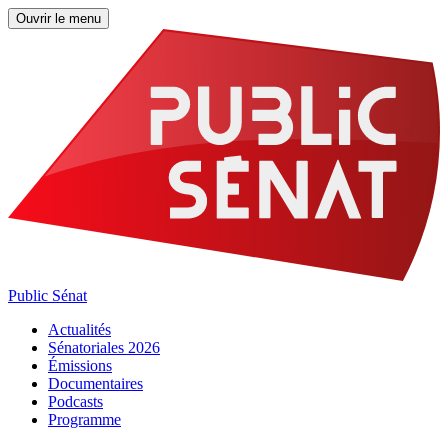
Ouvrir le menu
Public Sénat
Actualités
Sénatoriales 2026
Émissions
Documentaires
Podcasts
Programme