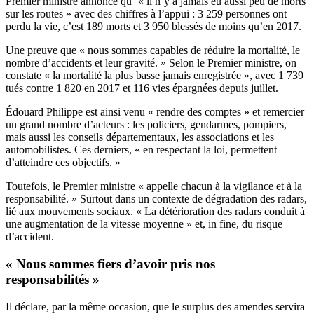
Premier ministre annonce qu’ « il n’y a jamais eu aussi peu de morts
sur les routes » avec des chiffres à l’appui : 3 259 personnes ont
perdu la vie, c’est 189 morts et 3 950 blessés de moins qu’en 2017.
Une preuve que « nous sommes capables de réduire la mortalité, le
nombre d’accidents et leur gravité. » Selon le Premier ministre, on
constate « la mortalité la plus basse jamais enregistrée », avec 1 739
tués contre 1 820 en 2017 et 116 vies épargnées depuis juillet.
Édouard Philippe est ainsi venu « rendre des comptes » et remercier
un grand nombre d’acteurs : les policiers, gendarmes, pompiers,
mais aussi les conseils départementaux, les associations et les
automobilistes. Ces derniers, « en respectant la loi, permettent
d’atteindre ces objectifs. »
Toutefois, le Premier ministre « appelle chacun à la vigilance et à la
responsabilité. » Surtout dans un contexte de dégradation des radars,
lié aux mouvements sociaux. « La détérioration des radars conduit à
une augmentation de la vitesse moyenne » et, in fine, du risque
d’accident.
« Nous sommes fiers d’avoir pris nos
responsabilités »
Il déclare, par la même occasion, que le surplus des amendes servira