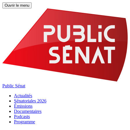
Ouvrir le menu
Public Sénat
Actualités
Sénatoriales 2026
Émissions
Documentaires
Podcasts
Programme