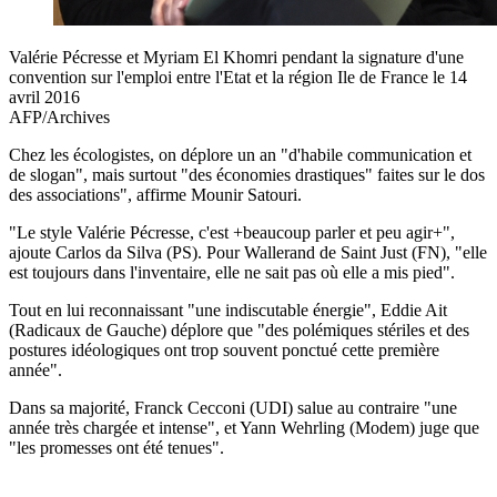
Valérie Pécresse et Myriam El Khomri pendant la signature d'une
convention sur l'emploi entre l'Etat et la région Ile de France le 14
avril 2016
AFP/Archives
Chez les écologistes, on déplore un an "d'habile communication et
de slogan", mais surtout "des économies drastiques" faites sur le dos
des associations", affirme Mounir Satouri.
"Le style Valérie Pécresse, c'est +beaucoup parler et peu agir+",
ajoute Carlos da Silva (PS). Pour Wallerand de Saint Just (FN), "elle
est toujours dans l'inventaire, elle ne sait pas où elle a mis pied".
Tout en lui reconnaissant "une indiscutable énergie", Eddie Ait
(Radicaux de Gauche) déplore que "des polémiques stériles et des
postures idéologiques ont trop souvent ponctué cette première
année".
Dans sa majorité, Franck Cecconi (UDI) salue au contraire "une
année très chargée et intense", et Yann Wehrling (Modem) juge que
"les promesses ont été tenues".