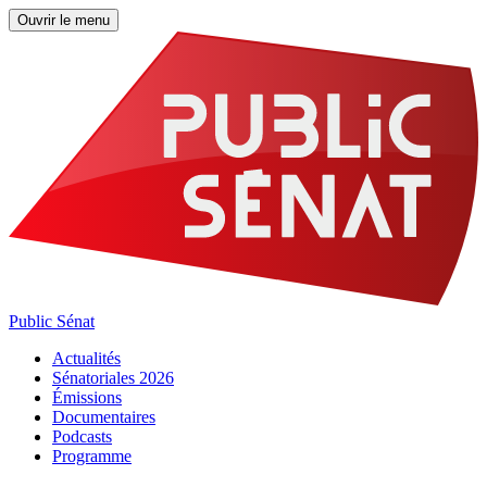
Ouvrir le menu
Public Sénat
Actualités
Sénatoriales 2026
Émissions
Documentaires
Podcasts
Programme