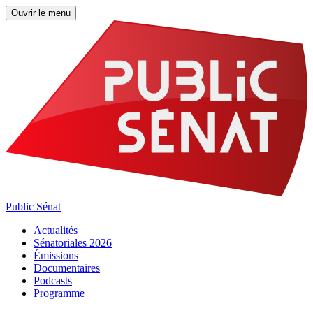
Ouvrir le menu
Public Sénat
Actualités
Sénatoriales 2026
Émissions
Documentaires
Podcasts
Programme