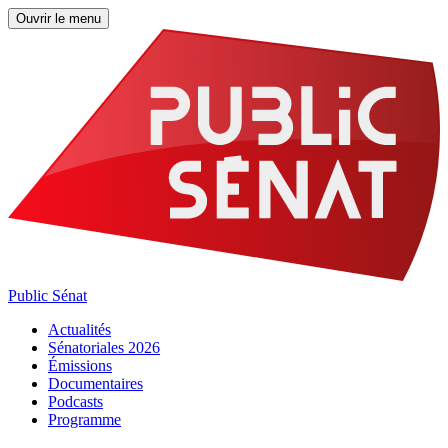
Ouvrir le menu
Public Sénat
Actualités
Sénatoriales 2026
Émissions
Documentaires
Podcasts
Programme