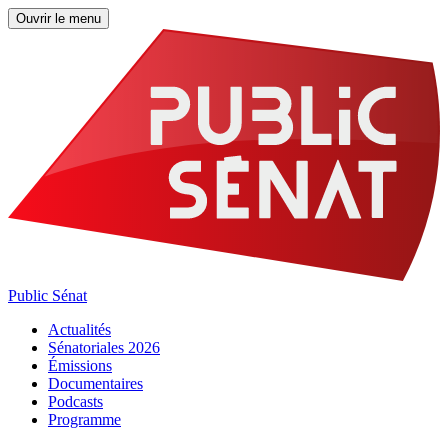
Ouvrir le menu
Public Sénat
Actualités
Sénatoriales 2026
Émissions
Documentaires
Podcasts
Programme