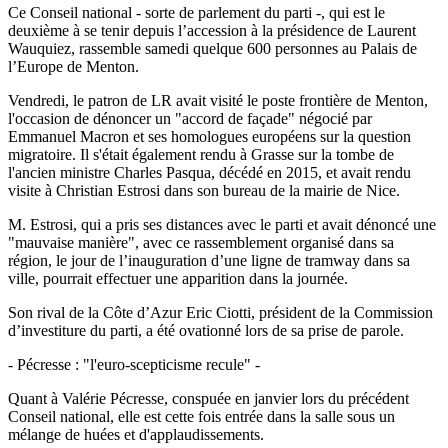
Ce Conseil national - sorte de parlement du parti -, qui est le
deuxième à se tenir depuis l’accession à la présidence de Laurent
Wauquiez, rassemble samedi quelque 600 personnes au Palais de
l’Europe de Menton.
Vendredi, le patron de LR avait visité le poste frontière de Menton,
l'occasion de dénoncer un "accord de façade" négocié par
Emmanuel Macron et ses homologues européens sur la question
migratoire. Il s'était également rendu à Grasse sur la tombe de
l'ancien ministre Charles Pasqua, décédé en 2015, et avait rendu
visite à Christian Estrosi dans son bureau de la mairie de Nice.
M. Estrosi, qui a pris ses distances avec le parti et avait dénoncé une
"mauvaise manière", avec ce rassemblement organisé dans sa
région, le jour de l’inauguration d’une ligne de tramway dans sa
ville, pourrait effectuer une apparition dans la journée.
Son rival de la Côte d’Azur Eric Ciotti, président de la Commission
d’investiture du parti, a été ovationné lors de sa prise de parole.
- Pécresse : "l'euro-scepticisme recule" -
Quant à Valérie Pécresse, conspuée en janvier lors du précédent
Conseil national, elle est cette fois entrée dans la salle sous un
mélange de huées et d'applaudissements.