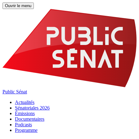
Ouvrir le menu
Public Sénat
Actualités
Sénatoriales 2026
Émissions
Documentaires
Podcasts
Programme