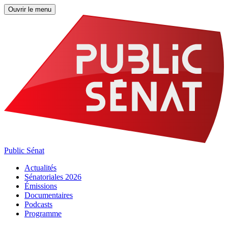
Ouvrir le menu
Public Sénat
Actualités
Sénatoriales 2026
Émissions
Documentaires
Podcasts
Programme