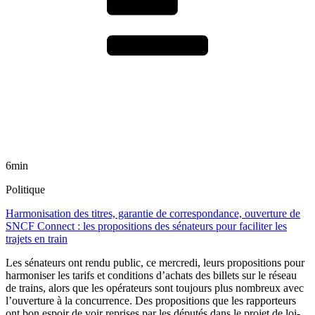
6min
Politique
Harmonisation des titres, garantie de correspondance, ouverture de
SNCF Connect : les propositions des sénateurs pour faciliter les
trajets en train
Les sénateurs ont rendu public, ce mercredi, leurs propositions pour
harmoniser les tarifs et conditions d’achats des billets sur le réseau
de trains, alors que les opérateurs sont toujours plus nombreux avec
l’ouverture à la concurrence. Des propositions que les rapporteurs
ont bon espoir de voir reprises par les députés dans le projet de loi-