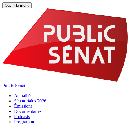
Ouvrir le menu
Public Sénat
Actualités
Sénatoriales 2026
Émissions
Documentaires
Podcasts
Programme