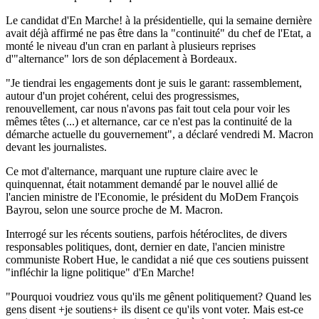
Le candidat d'En Marche! à la présidentielle, qui la semaine dernière
avait déjà affirmé ne pas être dans la "continuité" du chef de l'Etat, a
monté le niveau d'un cran en parlant à plusieurs reprises
d'"alternance" lors de son déplacement à Bordeaux.
"Je tiendrai les engagements dont je suis le garant: rassemblement,
autour d'un projet cohérent, celui des progressismes,
renouvellement, car nous n'avons pas fait tout cela pour voir les
mêmes têtes (...) et alternance, car ce n'est pas la continuité de la
démarche actuelle du gouvernement", a déclaré vendredi M. Macron
devant les journalistes.
Ce mot d'alternance, marquant une rupture claire avec le
quinquennat, était notamment demandé par le nouvel allié de
l'ancien ministre de l'Economie, le président du MoDem François
Bayrou, selon une source proche de M. Macron.
Interrogé sur les récents soutiens, parfois hétéroclites, de divers
responsables politiques, dont, dernier en date, l'ancien ministre
communiste Robert Hue, le candidat a nié que ces soutiens puissent
"infléchir la ligne politique" d'En Marche!
"Pourquoi voudriez vous qu'ils me gênent politiquement? Quand les
gens disent +je soutiens+ ils disent ce qu'ils vont voter. Mais est-ce