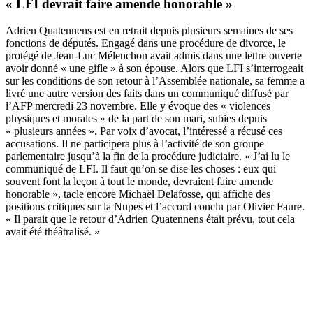
« LFI devrait faire amende honorable »
Adrien Quatennens est en retrait depuis plusieurs semaines de ses
fonctions de députés. Engagé dans une procédure de divorce,
le
protégé de Jean-Luc Mélenchon avait admis dans une lettre ouverte
avoir donné « une gifle » à son épouse
. Alors que LFI s’interrogeait
sur les conditions de son retour à l’Assemblée nationale, sa femme a
livré une autre version des faits dans un communiqué diffusé par
l’AFP mercredi 23 novembre. Elle y évoque des « violences
physiques et morales » de la part de son mari, subies depuis
« plusieurs années ». Par voix d’avocat, l’intéressé a récusé ces
accusations. Il ne participera plus à l’activité de son groupe
parlementaire jusqu’à la fin de la procédure judiciaire. « J’ai lu le
communiqué de LFI. Il faut qu’on se dise les choses : eux qui
souvent font la leçon à tout le monde, devraient faire amende
honorable », tacle encore Michaël Delafosse, qui affiche des
positions critiques sur la Nupes et l’accord conclu par Olivier Faure.
« Il parait que le retour d’Adrien Quatennens était prévu, tout cela
avait été théâtralisé. »