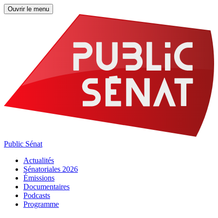
Ouvrir le menu
Public Sénat
Actualités
Sénatoriales 2026
Émissions
Documentaires
Podcasts
Programme