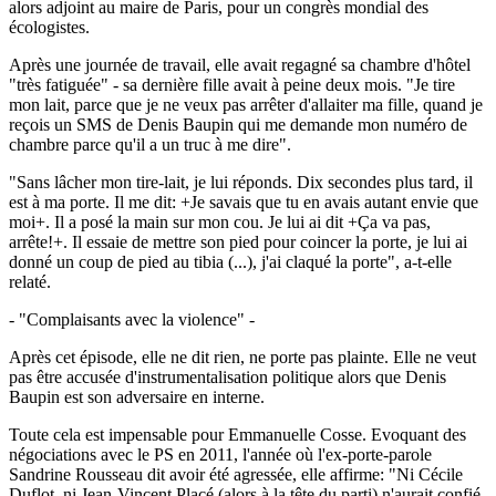
alors adjoint au maire de Paris, pour un congrès mondial des
écologistes.
Après une journée de travail, elle avait regagné sa chambre d'hôtel
"très fatiguée" - sa dernière fille avait à peine deux mois. "Je tire
mon lait, parce que je ne veux pas arrêter d'allaiter ma fille, quand je
reçois un SMS de Denis Baupin qui me demande mon numéro de
chambre parce qu'il a un truc à me dire".
"Sans lâcher mon tire-lait, je lui réponds. Dix secondes plus tard, il
est à ma porte. Il me dit: +Je savais que tu en avais autant envie que
moi+. Il a posé la main sur mon cou. Je lui ai dit +Ça va pas,
arrête!+. Il essaie de mettre son pied pour coincer la porte, je lui ai
donné un coup de pied au tibia (...), j'ai claqué la porte", a-t-elle
relaté.
- "Complaisants avec la violence" -
Après cet épisode, elle ne dit rien, ne porte pas plainte. Elle ne veut
pas être accusée d'instrumentalisation politique alors que Denis
Baupin est son adversaire en interne.
Toute cela est impensable pour Emmanuelle Cosse. Evoquant des
négociations avec le PS en 2011, l'année où l'ex-porte-parole
Sandrine Rousseau dit avoir été agressée, elle affirme: "Ni Cécile
Duflot, ni Jean-Vincent Placé (alors à la tête du parti) n'aurait confié