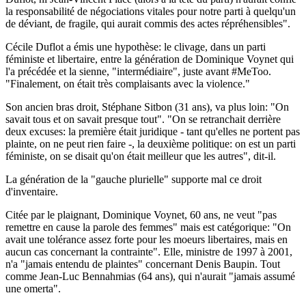
la responsabilité de négociations vitales pour notre parti à quelqu'un
de déviant, de fragile, qui aurait commis des actes répréhensibles".
Cécile Duflot a émis une hypothèse: le clivage, dans un parti
féministe et libertaire, entre la génération de Dominique Voynet qui
l'a précédée et la sienne, "intermédiaire", juste avant #MeToo.
"Finalement, on était très complaisants avec la violence."
Son ancien bras droit, Stéphane Sitbon (31 ans), va plus loin: "On
savait tous et on savait presque tout". "On se retranchait derrière
deux excuses: la première était juridique - tant qu'elles ne portent pas
plainte, on ne peut rien faire -, la deuxième politique: on est un parti
féministe, on se disait qu'on était meilleur que les autres", dit-il.
La génération de la "gauche plurielle" supporte mal ce droit
d'inventaire.
Citée par le plaignant, Dominique Voynet, 60 ans, ne veut "pas
remettre en cause la parole des femmes" mais est catégorique: "On
avait une tolérance assez forte pour les moeurs libertaires, mais en
aucun cas concernant la contrainte". Elle, ministre de 1997 à 2001,
n'a "jamais entendu de plaintes" concernant Denis Baupin. Tout
comme Jean-Luc Bennahmias (64 ans), qui n'aurait "jamais assumé
une omerta".