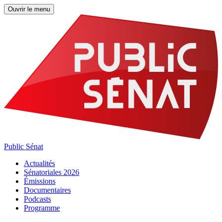
Ouvrir le menu
Public Sénat
Actualités
Sénatoriales 2026
Émissions
Documentaires
Podcasts
Programme