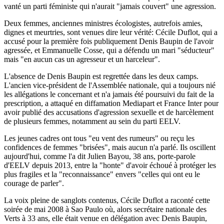
vanté un parti féministe qui n'aurait "jamais couvert" une agression.
Deux femmes, anciennes ministres écologistes, autrefois amies,
dignes et meurtries, sont venues dire leur vérité: Cécile Duflot, qui a
accusé pour la première fois publiquement Denis Baupin de l'avoir
agressée, et Emmanuelle Cosse, qui a défendu un mari "séducteur"
mais "en aucun cas un agresseur et un harceleur".
L'absence de Denis Baupin est regrettée dans les deux camps.
L'ancien vice-président de l'Assemblée nationale, qui a toujours nié
les allégations le concernant et n'a jamais été poursuivi du fait de la
prescription, a attaqué en diffamation Mediapart et France Inter pour
avoir publié des accusations d'agression sexuelle et de harcèlement
de plusieurs femmes, notamment au sein du parti EELV.
Les jeunes cadres ont tous "eu vent des rumeurs" ou reçu les
confidences de femmes "brisées", mais aucun n'a parlé. Ils oscillent
aujourd'hui, comme l'a dit Julien Bayou, 38 ans, porte-parole
d'EELV depuis 2013, entre la "honte" d'avoir échoué à protéger les
plus fragiles et la "reconnaissance" envers "celles qui ont eu le
courage de parler".
La voix pleine de sanglots contenus, Cécile Duflot a raconté cette
soirée de mai 2008 à Sao Paulo où, alors secrétaire nationale des
Verts à 33 ans, elle était venue en délégation avec Denis Baupin,