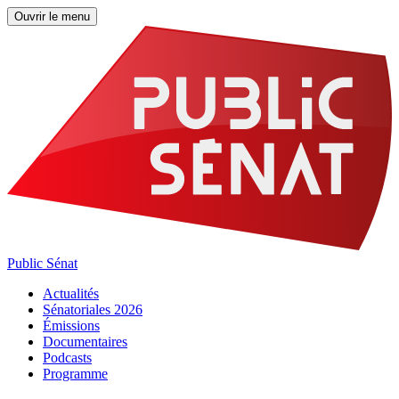
Ouvrir le menu
Public Sénat
Actualités
Sénatoriales 2026
Émissions
Documentaires
Podcasts
Programme