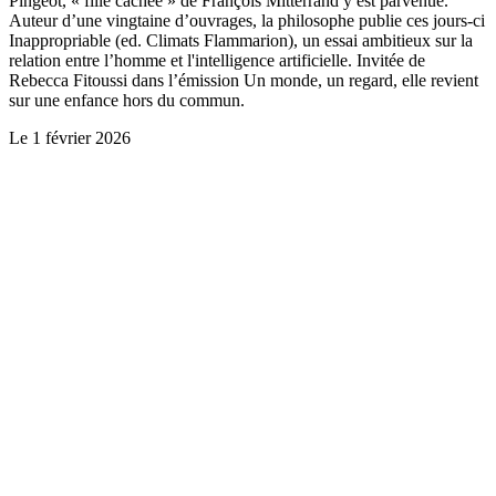
Pingeot, « fille cachée » de François Mitterrand y est parvenue.
Auteur d’une vingtaine d’ouvrages, la philosophe publie ces jours-ci
Inappropriable (ed. Climats Flammarion), un essai ambitieux sur la
relation entre l’homme et l'intelligence artificielle. Invitée de
Rebecca Fitoussi dans l’émission Un monde, un regard, elle revient
sur une enfance hors du commun.
Le
1 février 2026