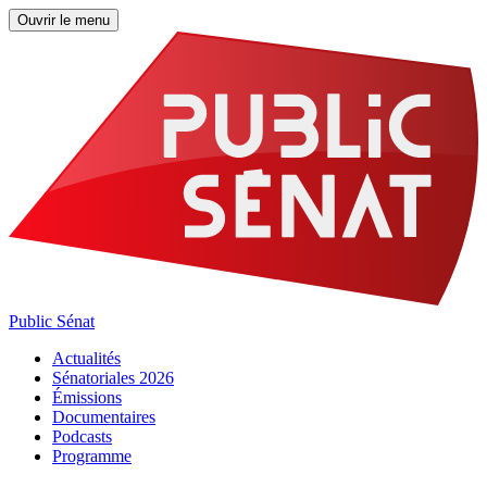
Ouvrir le menu
Public Sénat
Actualités
Sénatoriales 2026
Émissions
Documentaires
Podcasts
Programme