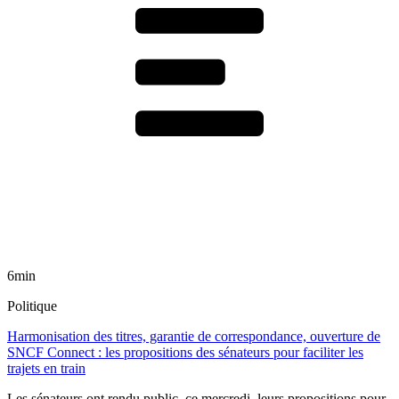
6min
Politique
Harmonisation des titres, garantie de correspondance, ouverture de
SNCF Connect : les propositions des sénateurs pour faciliter les
trajets en train
Les sénateurs ont rendu public, ce mercredi, leurs propositions pour