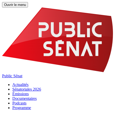
Ouvrir le menu
Public Sénat
Actualités
Sénatoriales 2026
Émissions
Documentaires
Podcasts
Programme