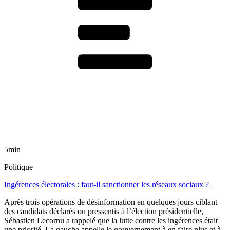
5min
Politique
Ingérences électorales : faut-il sanctionner les réseaux sociaux ?
Après trois opérations de désinformation en quelques jours ciblant
des candidats déclarés ou pressentis à l’élection présidentielle,
Sébastien Lecornu a rappelé que la lutte contre les ingérences était
une priorité. La gauche appelle le gouvernement à en faire plus et à