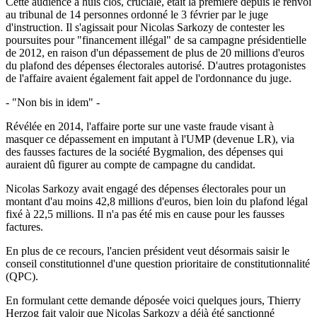
Cette audience à huis clos, cruciale, était la première depuis le renvoi
au tribunal de 14 personnes ordonné le 3 février par le juge
d'instruction. Il s'agissait pour Nicolas Sarkozy de contester les
poursuites pour "financement illégal" de sa campagne présidentielle
de 2012, en raison d'un dépassement de plus de 20 millions d'euros
du plafond des dépenses électorales autorisé. D'autres protagonistes
de l'affaire avaient également fait appel de l'ordonnance du juge.
- "Non bis in idem" -
Révélée en 2014, l'affaire porte sur une vaste fraude visant à
masquer ce dépassement en imputant à l'UMP (devenue LR), via
des fausses factures de la société Bygmalion, des dépenses qui
auraient dû figurer au compte de campagne du candidat.
Nicolas Sarkozy avait engagé des dépenses électorales pour un
montant d'au moins 42,8 millions d'euros, bien loin du plafond légal
fixé à 22,5 millions. Il n'a pas été mis en cause pour les fausses
factures.
En plus de ce recours, l'ancien président veut désormais saisir le
conseil constitutionnel d'une question prioritaire de constitutionnalité
(QPC).
En formulant cette demande déposée voici quelques jours, Thierry
Herzog fait valoir que Nicolas Sarkozy a déjà été sanctionné