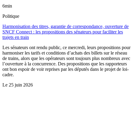
6min
Politique
Harmonisation des titres, garantie de correspondance, ouverture de
SNCF Connect : les propositions des sénateurs pour faciliter les
trajets en train
Les sénateurs ont rendu public, ce mercredi, leurs propositions pour
harmoniser les tarifs et conditions d’achats des billets sur le réseau
de trains, alors que les opérateurs sont toujours plus nombreux avec
l’ouverture à la concurrence. Des propositions que les rapporteurs
ont bon espoir de voir reprises par les députés dans le projet de loi-
cadre.
Le
25 juin 2026