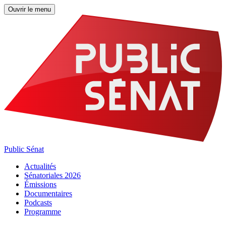
Ouvrir le menu
Public Sénat
Actualités
Sénatoriales 2026
Émissions
Documentaires
Podcasts
Programme