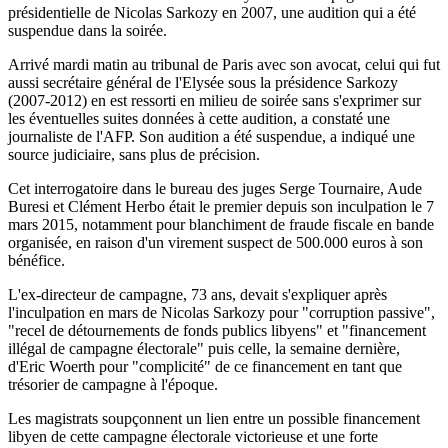
présidentielle de Nicolas Sarkozy en 2007, une audition qui a été
suspendue dans la soirée.
Arrivé mardi matin au tribunal de Paris avec son avocat, celui qui fut
aussi secrétaire général de l'Elysée sous la présidence Sarkozy
(2007-2012) en est ressorti en milieu de soirée sans s'exprimer sur
les éventuelles suites données à cette audition, a constaté une
journaliste de l'AFP. Son audition a été suspendue, a indiqué une
source judiciaire, sans plus de précision.
Cet interrogatoire dans le bureau des juges Serge Tournaire, Aude
Buresi et Clément Herbo était le premier depuis son inculpation le 7
mars 2015, notamment pour blanchiment de fraude fiscale en bande
organisée, en raison d'un virement suspect de 500.000 euros à son
bénéfice.
L'ex-directeur de campagne, 73 ans, devait s'expliquer après
l'inculpation en mars de Nicolas Sarkozy pour "corruption passive",
"recel de détournements de fonds publics libyens" et "financement
illégal de campagne électorale" puis celle, la semaine dernière,
d'Eric Woerth pour "complicité" de ce financement en tant que
trésorier de campagne à l'époque.
Les magistrats soupçonnent un lien entre un possible financement
libyen de cette campagne électorale victorieuse et une forte