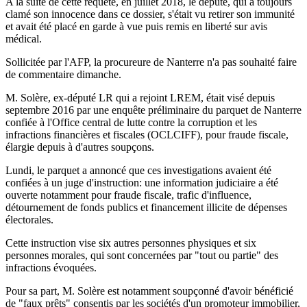
A la suite de cette requête, en juillet 2018, le député, qui a toujours
clamé son innocence dans ce dossier, s'était vu retirer son immunité
et avait été placé en garde à vue puis remis en liberté sur avis
médical.
Sollicitée par l'AFP, la procureure de Nanterre n'a pas souhaité faire
de commentaire dimanche.
M. Solère, ex-député LR qui a rejoint LREM, était visé depuis
septembre 2016 par une enquête préliminaire du parquet de Nanterre
confiée à l'Office central de lutte contre la corruption et les
infractions financières et fiscales (OCLCIFF), pour fraude fiscale,
élargie depuis à d'autres soupçons.
Lundi, le parquet a annoncé que ces investigations avaient été
confiées à un juge d'instruction: une information judiciaire a été
ouverte notamment pour fraude fiscale, trafic d'influence,
détournement de fonds publics et financement illicite de dépenses
électorales.
Cette instruction vise six autres personnes physiques et six
personnes morales, qui sont concernées par "tout ou partie" des
infractions évoquées.
Pour sa part, M. Solère est notamment soupçonné d'avoir bénéficié
de "faux prêts" consentis par les sociétés d'un promoteur immobilier,