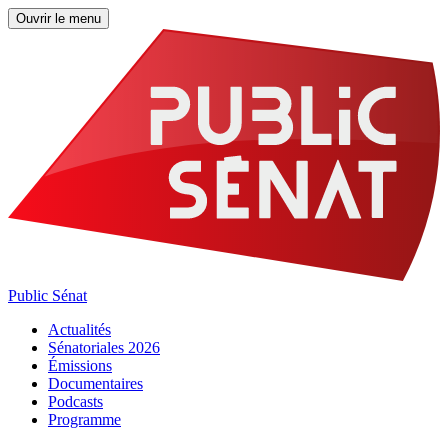
Ouvrir le menu
Public Sénat
Actualités
Sénatoriales 2026
Émissions
Documentaires
Podcasts
Programme