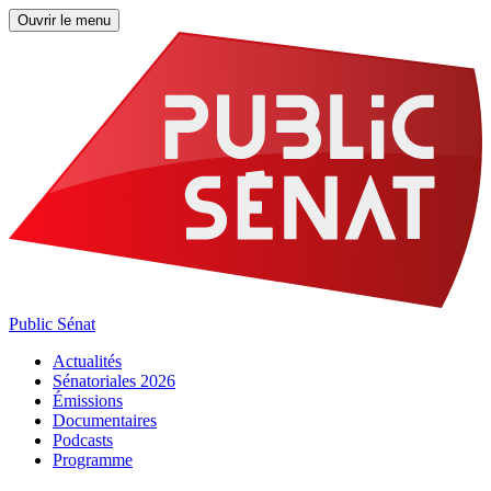
Ouvrir le menu
Public Sénat
Actualités
Sénatoriales 2026
Émissions
Documentaires
Podcasts
Programme