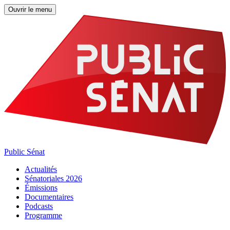
Ouvrir le menu
Public Sénat
Actualités
Sénatoriales 2026
Émissions
Documentaires
Podcasts
Programme