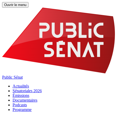
Ouvrir le menu
Public Sénat
Actualités
Sénatoriales 2026
Émissions
Documentaires
Podcasts
Programme