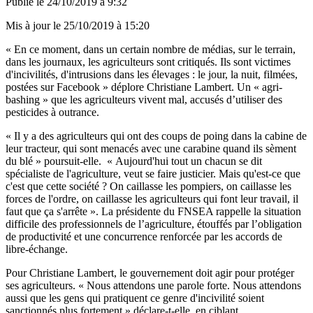
Publié le
24/10/2019 à 9:32
Mis à jour le
25/10/2019 à 15:20
« En ce moment, dans un certain nombre de médias, sur le terrain,
dans les journaux, les agriculteurs sont critiqués. Ils sont victimes
d'incivilités, d'intrusions dans les élevages : le jour, la nuit, filmées,
postées sur Facebook » déplore Christiane Lambert. Un « agri-
bashing » que les agriculteurs vivent mal, accusés d’utiliser des
pesticides à outrance.
« Il y a des agriculteurs qui ont des coups de poing dans la cabine de
leur tracteur, qui sont menacés avec une carabine quand ils sèment
du blé » poursuit-elle. « Aujourd'hui tout un chacun se dit
spécialiste de l'agriculture, veut se faire justicier. Mais qu'est-ce que
c'est que cette société ? On caillasse les pompiers, on caillasse les
forces de l'ordre, on caillasse les agriculteurs qui font leur travail, il
faut que ça s'arrête ». La présidente du FNSEA rappelle la situation
difficile des professionnels de l’agriculture, étouffés par l’obligation
de productivité et une concurrence renforcée par les accords de
libre-échange.
Pour Christiane Lambert, le gouvernement doit agir pour protéger
ses agriculteurs. « Nous attendons une parole forte. Nous attendons
aussi que les gens qui pratiquent ce genre d'incivilité soient
sanctionnés plus fortement » déclare-t-elle, en ciblant