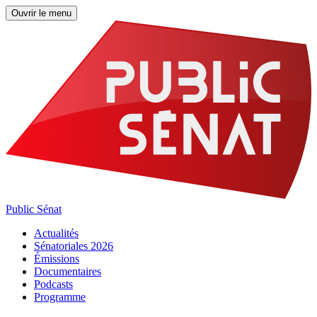
Ouvrir le menu
Public Sénat
Actualités
Sénatoriales 2026
Émissions
Documentaires
Podcasts
Programme