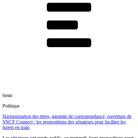
6min
Politique
Harmonisation des titres, garantie de correspondance, ouverture de
SNCF Connect : les propositions des sénateurs pour faciliter les
trajets en train
Les sénateurs ont rendu public, ce mercredi, leurs propositions pour