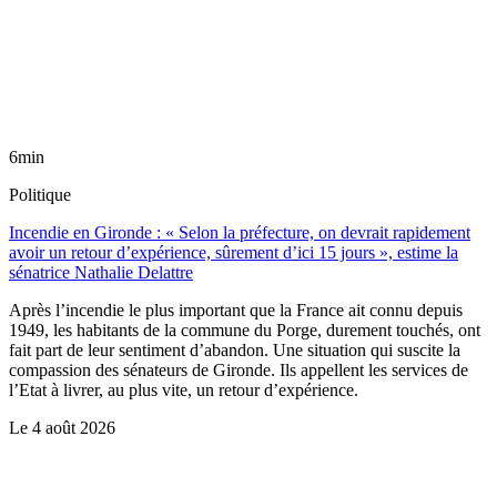
6min
Politique
Incendie en Gironde : « Selon la préfecture, on devrait rapidement
avoir un retour d’expérience, sûrement d’ici 15 jours », estime la
sénatrice Nathalie Delattre
Après l’incendie le plus important que la France ait connu depuis
1949, les habitants de la commune du Porge, durement touchés, ont
fait part de leur sentiment d’abandon. Une situation qui suscite la
compassion des sénateurs de Gironde. Ils appellent les services de
l’Etat à livrer, au plus vite, un retour d’expérience.
Le
4 août 2026