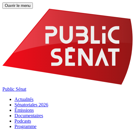
Ouvrir le menu
Public Sénat
Actualités
Sénatoriales 2026
Émissions
Documentaires
Podcasts
Programme