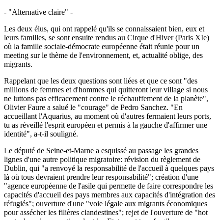
- "Alternative claire" -
Les deux élus, qui ont rappelé qu'ils se connaissaient bien, eux et
leurs familles, se sont ensuite rendus au Cirque d'Hiver (Paris XIe)
où la famille sociale-démocrate européenne était réunie pour un
meeting sur le thème de l'environnement, et, actualité oblige, des
migrants.
Rappelant que les deux questions sont liées et que ce sont "des
millions de femmes et d'hommes qui quitteront leur village si nous
ne luttons pas efficacement contre le réchauffement de la planète",
Olivier Faure a salué le "courage" de Pedro Sanchez. "En
accueillant l'Aquarius, au moment où d'autres fermaient leurs ports,
tu as réveillé l'esprit européen et permis à la gauche d'affirmer une
identité", a-t-il souligné.
Le député de Seine-et-Marne a esquissé au passage les grandes
lignes d'une autre politique migratoire: révision du règlement de
Dublin, qui "a renvoyé la responsabilité de l'accueil à quelques pays
là où tous devraient prendre leur responsabilité"; création d'une
"agence européenne de l'asile qui permette de faire correspondre les
capacités d'accueil des pays membres aux capacités d'intégration des
réfugiés"; ouverture d'une "voie légale aux migrants économiques
pour assécher les filières clandestines"; rejet de l'ouverture de "hot