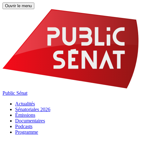
Ouvrir le menu
Public Sénat
Actualités
Sénatoriales 2026
Émissions
Documentaires
Podcasts
Programme