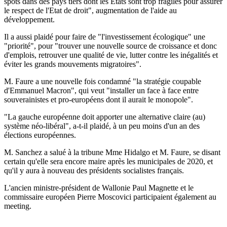
spots dans des pays tiers dont les Etats sont trop fragiles pour assurer
le respect de l'Etat de droit", augmentation de l'aide au
développement.
Il a aussi plaidé pour faire de "l'investissement écologique" une
"priorité", pour "trouver une nouvelle source de croissance et donc
d'emplois, retrouver une qualité de vie, lutter contre les inégalités et
éviter les grands mouvements migratoires".
M. Faure a une nouvelle fois condamné "la stratégie coupable
d'Emmanuel Macron", qui veut "installer un face à face entre
souverainistes et pro-européens dont il aurait le monopole".
"La gauche européenne doit apporter une alternative claire (au)
système néo-libéral", a-t-il plaidé, à un peu moins d'un an des
élections européennes.
M. Sanchez a salué à la tribune Mme Hidalgo et M. Faure, se disant
certain qu'elle sera encore maire après les municipales de 2020, et
qu'il y aura à nouveau des présidents socialistes français.
L'ancien ministre-président de Wallonie Paul Magnette et le
commissaire européen Pierre Moscovici participaient également au
meeting.