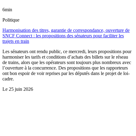
6min
Politique
Harmonisation des titres, garantie de correspondance, ouverture de
SNCF Connect : les propositions des sénateurs pour faciliter les
trajets en train
Les sénateurs ont rendu public, ce mercredi, leurs propositions pour
harmoniser les tarifs et conditions d’achats des billets sur le réseau
de trains, alors que les opérateurs sont toujours plus nombreux avec
l’ouverture à la concurrence. Des propositions que les rapporteurs
ont bon espoir de voir reprises par les députés dans le projet de loi-
cadre.
Le
25 juin 2026